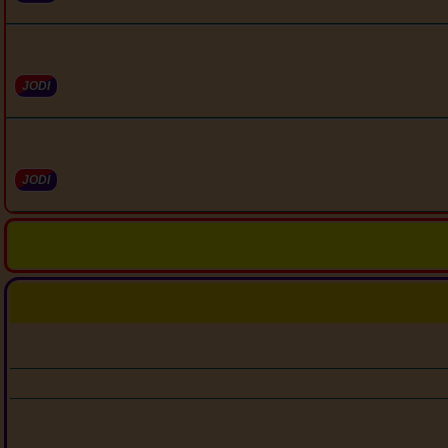
JODI
JODI