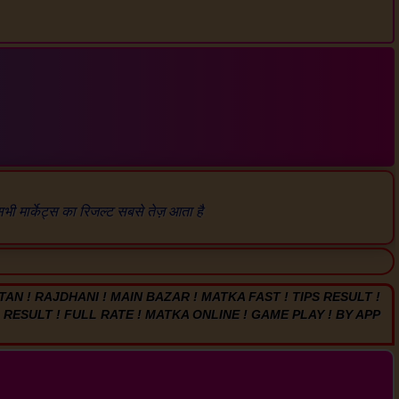
 मार्केट्स का रिजल्ट सबसे तेज़ आता है
TAN ! RAJDHANI ! MAIN BAZAR ! MATKA FAST ! TIPS RESULT !
 RESULT ! FULL RATE ! MATKA ONLINE ! GAME PLAY ! BY APP