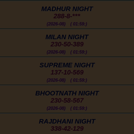
MADHUR NIGHT
288-8-***
(2026-08) ( 01:59:)
MILAN NIGHT
230-50-389
(2026-08) ( 01:59:)
SUPREME NIGHT
137-10-569
(2026-08) ( 01:59:)
BHOOTNATH NIGHT
230-58-567
(2026-08) ( 01:59:)
RAJDHANI NIGHT
338-42-129