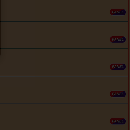
PANEL
PANEL
PANEL
PANEL
PANEL