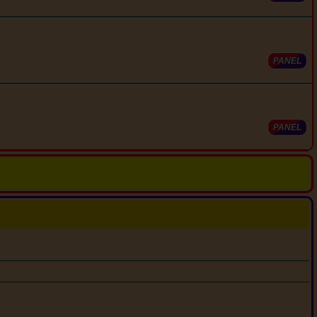
PANEL
PANEL