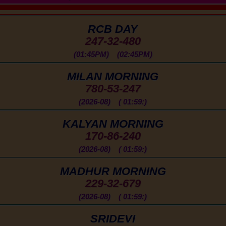
RCB DAY
247-32-480
(01:45PM) (02:45PM)
MILAN MORNING
780-53-247
(2026-08) ( 01:59:)
KALYAN MORNING
170-86-240
(2026-08) ( 01:59:)
MADHUR MORNING
229-32-679
(2026-08) ( 01:59:)
SRIDEVI