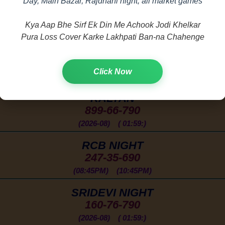
Day, Main Bazar, Rajdhani night, all market games
RAJDHANI DAY
357-55-267
Kya Aap Bhe Sirf Ek Din Me Achook Jodi Khelkar
(2026-08) ( 01:59:)
Pura Loss Cover Karke Lakhpati Ban-na Chahenge
SUPREME DAY
468-86-240
Click Now
(2026-08) ( 01:59:)
KALYAN
899-66-790
(2026-08) ( 01:59:)
RCB NIGHT
247-35-690
(08:45PM) (10:45PM)
SRIDEVI NIGHT
160-76-790
(2026-08) ( 01:59:)