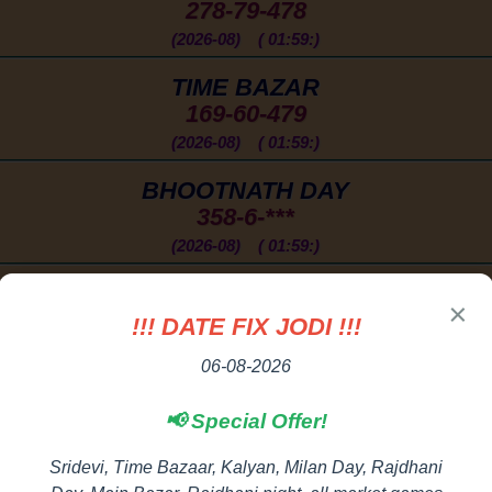
278-79-478
(2026-08) ( 01:59:)
TIME BAZAR
169-60-479
(2026-08) ( 01:59:)
BHOOTNATH DAY
358-6-***
(2026-08) ( 01:59:)
MADHUR DAY
×
167-42-237
!!! DATE FIX JODI !!!
(2026-08) ( 01:59:)
06-08-2026
MILAN DAY
📢 Special Offer!
378-80-127
(2026-08) ( 01:59:)
Sridevi, Time Bazaar, Kalyan, Milan Day, Rajdhani