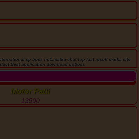
ternational sp boss no1.matka chat top fast result matka site
ontact Best application download dpboss
Motor Patti
13590