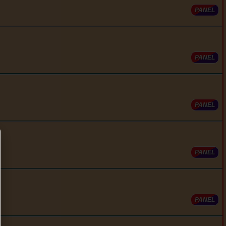
PANEL
PANEL
PANEL
PANEL
PANEL