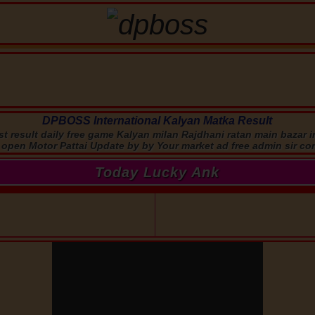
DPBOSS International Kalyan Matka Result
result daily free game Kalyan milan Rajdhani ratan main bazar in
 open Motor Pattai Update by by Your market ad free admin sir c
Today Lucky Ank