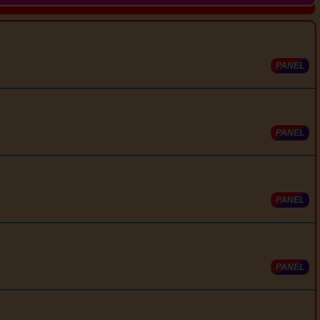
PANEL
PANEL
PANEL
PANEL