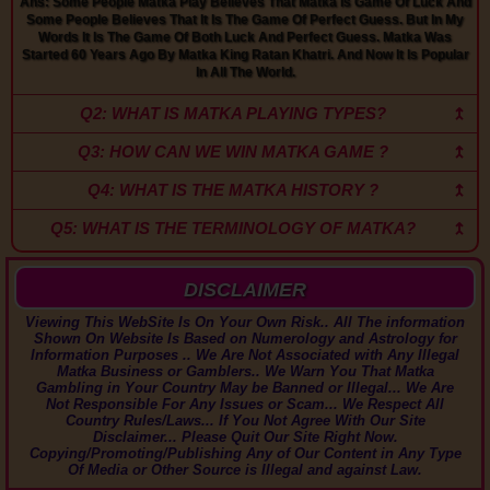
Ans: Some People Matka Play Believes That Matka Is Game Of Luck And
Some People Believes That It Is The Game Of Perfect Guess. But In My
Words It Is The Game Of Both Luck And Perfect Guess. Matka Was
Started 60 Years Ago By Matka King Ratan Khatri. And Now It Is Popular
In All The World.
Q2: WHAT IS MATKA PLAYING TYPES?
↢
Q3: HOW CAN WE WIN MATKA GAME ?
↢
Q4: WHAT IS THE MATKA HISTORY ?
↢
Q5: WHAT IS THE TERMINOLOGY OF MATKA?
↢
DISCLAIMER
Viewing This WebSite Is On Your Own Risk.. All The information
Shown On Website Is Based on Numerology and Astrology for
Information Purposes .. We Are Not Associated with Any Illegal
Matka Business or Gamblers.. We Warn You That Matka
Gambling in Your Country May be Banned or Illegal... We Are
Not Responsible For Any Issues or Scam... We Respect All
Country Rules/Laws... If You Not Agree With Our Site
Disclaimer... Please Quit Our Site Right Now.
Copying/Promoting/Publishing Any of Our Content in Any Type
Of Media or Other Source is Illegal and against Law.