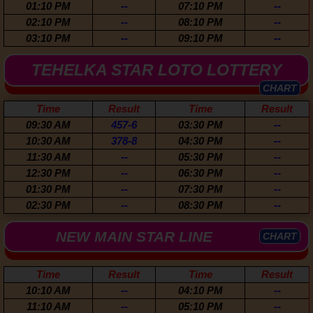
01:10 PM
--
07:10 PM
--
02:10 PM
--
08:10 PM
--
03:10 PM
--
09:10 PM
--
TEHELKA STAR LOTO LOTTERY
CHART
Time
Result
Time
Result
09:30 AM
457-6
03:30 PM
--
10:30 AM
378-8
04:30 PM
--
11:30 AM
--
05:30 PM
--
12:30 PM
--
06:30 PM
--
01:30 PM
--
07:30 PM
--
02:30 PM
--
08:30 PM
--
NEW MAIN STAR LINE
CHART
Time
Result
Time
Result
10:10 AM
--
04:10 PM
--
11:10 AM
--
05:10 PM
--