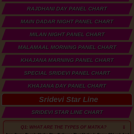
RAJDHANI DAY PANEL CHART
MAIN DADAR NIGHT PANEL CHART
MILAN NIGHT PANEL CHART
MALAMAAL MORNING PANEL CHART
KHAJANA MARNING PANEL CHART
SPECIAL SRIDEVI PANEL CHART
KHAJANA DAY PANEL CHART
Sridevi Star Line
SRIDEVI STAR LINE CHART
Q1: WHAT ARE THE TYPES OF MATKA?
↢