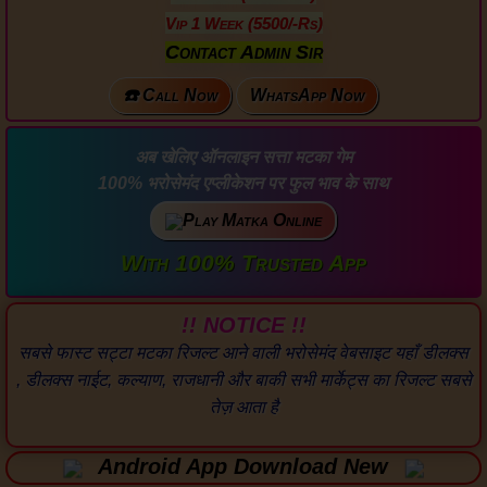
Vip 1 Week (5500/-Rs)
Contact Admin Sir
☎️ Call Now
WhatsApp Now
अब खेलिए ऑनलाइन सत्ता मटका गेम
100% भरोसेमंद एप्लीकेशन पर फुल भाव के साथ
Play Matka Online
With 100% Trusted App
!! NOTICE !!
सबसे फास्ट सट्टा मटका रिजल्ट आने वाली भरोसेमंद वेबसाइट यहाँ डीलक्स
, डीलक्स नाईट, कल्याण, राजधानी और बाकी सभी मार्केट्स का रिजल्ट सबसे
तेज़ आता है
Android App Download New