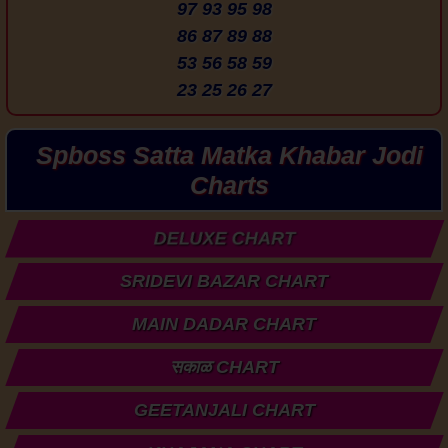
97 93 95 98
86 87 89 88
53 56 58 59
23 25 26 27
Spboss Satta Matka Khabar Jodi
Charts
DELUXE CHART
SRIDEVI BAZAR CHART
MAIN DADAR CHART
सकाळ CHART
GEETANJALI CHART