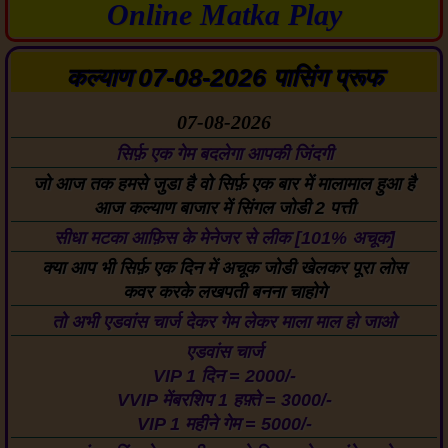
Online Matka Play
कल्याण 07-08-2026 पासिंग प्रूफ
07-08-2026
सिर्फ़ एक गेम बदलेगा आपकी जिंदगी
जो आज तक हमसे जुडा है वो सिर्फ़ एक बार में मालामाल हुआ है
आज कल्याण बाजार में सिंगल जोडी 2 पत्ती
सीधा मटका आफ़िस के मेनेजर से लीक [101% अचूक]
क्या आप भी सिर्फ़ एक दिन में अचूक जोडी खेलकर पूरा लोस
कवर करके लखपती बनना चाहोगे
तो अभी एडवांस चार्ज देकर गेम लेकर माला माल हो जाओ
एडवांस चार्ज
VIP 1 दिन = 2000/-
VVIP मेंबरशिप 1 हफ़्ते = 3000/-
VIP 1 महीने गेम = 5000/-