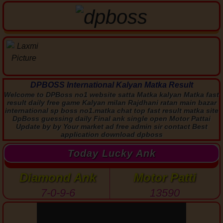
DPBOSS International Kalyan Matka Result
Welcome to DPBoss no1 website satta Matka kalyan Matka fast
result daily free game Kalyan milan Rajdhani ratan main bazar
international sp boss no1.matka chat top fast result matka site
DpBoss guessing daily Final ank single open Motor Pattai
Update by by Your market ad free admin sir contact Best
application download dpboss
Today Lucky Ank
Diamond Ank
Motor Patti
7-0-9-6
13590