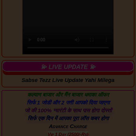
💫 LIVE UPDATE 💫
Sabse Tezz Live Update Yahi Milega
कल्याण बाजार और मैंन बाजार धमाका ऑफर
सिर्फ 1 जोडी और 2 पत्ती आपको दिया जाएगा
जो की 100% ग्यारंटी के साथ पास होगा दोस्तों
सिर्फ एक दिन में आपका पूरा लॉस कबर होगा
Advance Charge
Vip 1 Day (2500/-Rs)