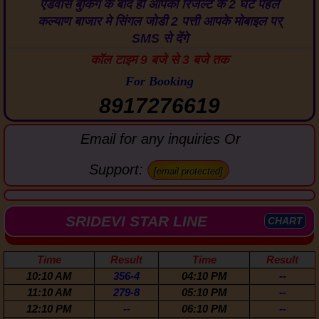
एडवांस बुकिंग के बाद ही आपको रिजल्ट के 2 घंटे पहले
कल्याण बाजार मे सिंगल जोडी 2 पत्ती आपके मोबाइल पर्
SMS से देंगे
कॉल टाइम 9 बजे से 3 बजे तक
For Booking
8917276619
Email for any inquiries Or
Support:
[email protected]
SRIDEVI STAR LINE
CHART
Time
Result
Time
Result
10:10 AM
356-4
04:10 PM
--
11:10 AM
279-8
05:10 PM
--
12:10 PM
--
06:10 PM
--