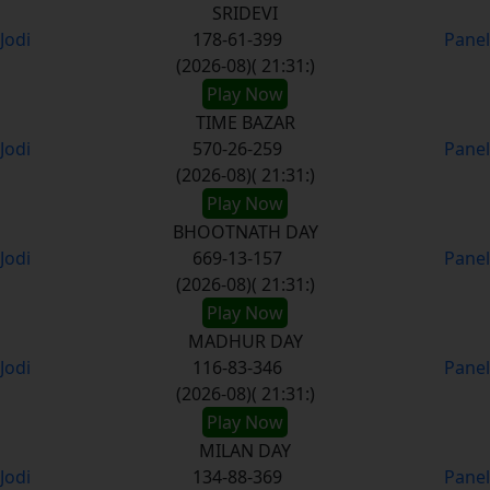
SRIDEVI
Jodi
178-61-399
Panel
(2026-08)( 21:31:)
Play Now
TIME BAZAR
Jodi
570-26-259
Panel
(2026-08)( 21:31:)
Play Now
BHOOTNATH DAY
Jodi
669-13-157
Panel
(2026-08)( 21:31:)
Play Now
MADHUR DAY
Jodi
116-83-346
Panel
(2026-08)( 21:31:)
Play Now
MILAN DAY
Jodi
134-88-369
Panel