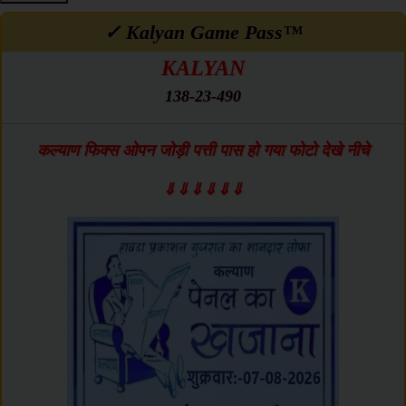
✓ Kalyan Game Pass™
KALYAN
138-23-490
कल्याण फिक्स ओपन जोड़ी पत्ती पास हो गया फोटो देखे नीचे
⇓⇓⇓⇓⇓⇓