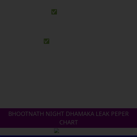
Milan Night
Madhur Night
Open. - 9-4-8-((5))✅
Open. - 7-3-9-0
Jodi. - 98-97-47-42-85-87-((58-
Jodi. - 78-75-38-35-97-07-08
54))
Panna. - 467-269-670-346-
Panna. - 360-450-257-158-
270-450-280-370
567-224-((230))✅-456
Close ank. -
Close ank.-
Kalyan Night
Main Bazar
Open. - 1-3-5-4
Open. - 9-4-5-3
Jodi. - 18-14-38-34-55-54-47-
Jodi. - 98-94-47-45-52-54-32-
45
35
Panna. - 579-470-346-247-
Panna. - 360-450-257-158-
230-256-158-257
230-468-346-670
Close ank. - 5-7-8-4
Close ank. -
BHOOTNATH NIGHT DHAMAKA LEAK PEPER
CHART