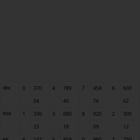
1 => 759 542 506 885 740
2 => 912 813 336 796 273
3 => 256 742 562 274 427
4 => 257 527 185 509 329
5 => 942 915 546 500 500
6 => 673 222 385 565 998
7 => 197 737 764 791 313
8 => 701 611 431 990 288
9 => 153 324 685 838 513
कल्याण
03-08-2026 to 09-08-2026
सोम
0
370
4
789
7
458
6
600
04
40
76
62
मंगल
1
330
3
680
8
920
2
300
23
18
09
12
बुध
6
147
5
859
0
960
7
750