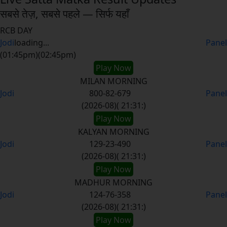
सबसे तेज़, सबसे पहले — सिर्फ यहाँ
RCB DAY
Jodi
loading...
Panel
(01:45pm)(02:45pm)
Play Now
MILAN MORNING
Jodi
800-82-679
Panel
(2026-08)( 21:31:)
Play Now
KALYAN MORNING
Jodi
129-23-490
Panel
(2026-08)( 21:31:)
Play Now
MADHUR MORNING
Jodi
124-76-358
Panel
(2026-08)( 21:31:)
Play Now