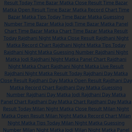
Result Today
Time Bazar Matka Close Result
Time Bazar
Matka Open Result
Time Bazar Matka Record Chart
Time
Bazar Matka Tips Today
Time Bazar Matka Guessing
Number
Time Bazar Matka Jodi
Time Bazar Matka Panel
Chart
Time Bazar Matka Chart
Time Bazar Matka Result
Today
Rajdhani Night Matka Close Result
Rajdhani Night
Matka Record Chart
Rajdhani Night Matka Tips Today
Rajdhani Night Matka Guessing Number
Rajdhani Night
Matka Jodi
Rajdhani Night Matka Panel Chart
Rajdhani
Night Matka Chart
Rajdhani Night Matka Live Result
Rajdhani Night Matka Result Today
Rajdhani Day Matka
Close Result
Rajdhani Day Matka Open Result
Rajdhani Day
Matka Record Chart
Rajdhani Day Matka Guessing
Number
Rajdhani Day Matka Jodi
Rajdhani Day Matka
Panel Chart
Rajdhani Day Matka Chart
Rajdhani Day Matka
Result Today
Milan Night Matka Close Result
Milan Night
Matka Open Result
Milan Night Matka Record Chart
Milan
Night Matka Tips Today
Milan Night Matka Guessing
Number
Milan Night Matka Jodi
Milan Night Matka Panel