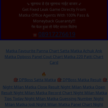
⇘ भूतनाथ डे एंड भूतनाथ नाईट बाजार ⇙
Get Fixed Leak Game Directly From
Matka Office Agents With 100% Pass &
Moneyback Guaranty!!!
गेम फेल हुआ तो पेमेंट वापस मिलेगा
08917276619
☎
Matka Daily Game Zone
Matka Favourite Panna Chart
Satta Matka Achuk Ank
Matka Dpboss Panel Cout Chart
Matka 220 Patti Chart
Card
Important Links & Charts
🔥 TRENDING
 DPBoss Satta Matka
🎯 DPBoss Matka Result
🎯 DPBoss 
Night Milan Matka Close Result
Night Milan Matka Open
Result
Night Milan Matka Record Chart
Night Milan Matka
Tips Today
Night Milan Matka Guessing Number
Night
Milan Matka Jodi
Night Milan Matka Panel Chart
Night