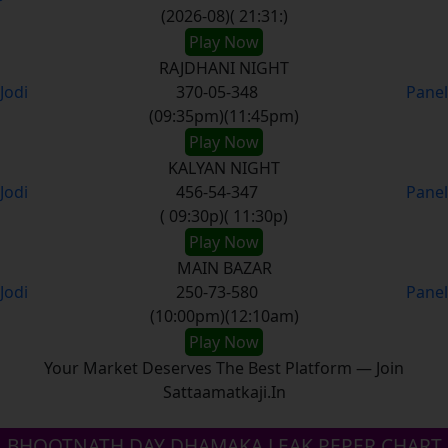
(2026-08)( 21:31:)
Play Now
RAJDHANI NIGHT
Jodi
370-05-348
Panel
(09:35pm)(11:45pm)
Play Now
KALYAN NIGHT
Jodi
456-54-347
Panel
( 09:30p)( 11:30p)
Play Now
MAIN BAZAR
Jodi
250-73-580
Panel
(10:00pm)(12:10am)
Play Now
Your Market Deserves The Best Platform — Join
Sattaamatkaji.in
BHOOTNATH DAY DHAMAKA LEAK PEPER CHART