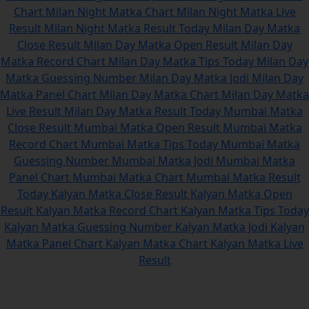
Chart
Milan Night Matka Chart
Milan Night Matka Live
Result
Milan Night Matka Result Today
Milan Day Matka
Close Result
Milan Day Matka Open Result
Milan Day
Matka Record Chart
Milan Day Matka Tips Today
Milan Day
Matka Guessing Number
Milan Day Matka Jodi
Milan Day
Matka Panel Chart
Milan Day Matka Chart
Milan Day Matka
Live Result
Milan Day Matka Result Today
Mumbai Matka
Close Result
Mumbai Matka Open Result
Mumbai Matka
Record Chart
Mumbai Matka Tips Today
Mumbai Matka
Guessing Number
Mumbai Matka Jodi
Mumbai Matka
Panel Chart
Mumbai Matka Chart
Mumbai Matka Result
Today
Kalyan Matka Close Result
Kalyan Matka Open
Result
Kalyan Matka Record Chart
Kalyan Matka Tips Today
Kalyan Matka Guessing Number
Kalyan Matka Jodi
Kalyan
Matka Panel Chart
Kalyan Matka Chart
Kalyan Matka Live
Result
Dpboss Social Weekly Number Open Or Close From 03-08-
2026 to 09-08-2026