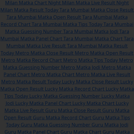
Milan Matka Chart
Night Milan Matka Live Result
Night
Milan Matka Result Today
Tara Mumbai Matka Close Result
Tara Mumbai Matka Open Result
Tara Mumbai Matka
Record Chart
Tara Mumbai Matka Tips Today
Tara Mumbai
Matka Guessing Number
Tara Mumbai Matka Jodi
Tara
Mumbai Matka Panel Chart
Tara Mumbai Matka Chart
Tara
Mumbai Matka Live Result
Tara Mumbai Matka Result
Today
Metro Matka Close Result
Metro Matka Open Result
Metro Matka Record Chart
Metro Matka Tips Today
Metro
Matka Guessing Number
Metro Matka Jodi
Metro Matka
Panel Chart
Metro Matka Chart
Metro Matka Live Result
Metro Matka Result Today
Lucky Matka Close Result
Lucky
Matka Open Result
Lucky Matka Record Chart
Lucky Matka
Tips Today
Lucky Matka Guessing Number
Lucky Matka
Jodi
Lucky Matka Panel Chart
Lucky Matka Chart
Lucky
Matka Live Result
Guru Matka Close Result
Guru Matka
Open Result
Guru Matka Record Chart
Guru Matka Tips
Today
Guru Matka Guessing Number
Guru Matka Jodi
Guru Matka Panel Chart
Guru Matka Chart
Guru Matka