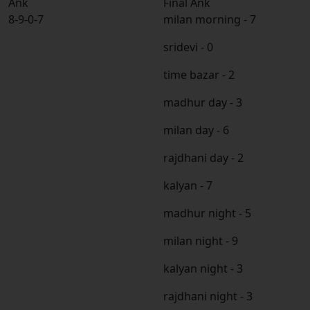
Ank
Final Ank
8-9-0-7
milan morning - 7
sridevi - 0
time bazar - 2
madhur day - 3
milan day - 6
rajdhani day - 2
kalyan - 7
madhur night - 5
milan night - 9
kalyan night - 3
rajdhani night - 3