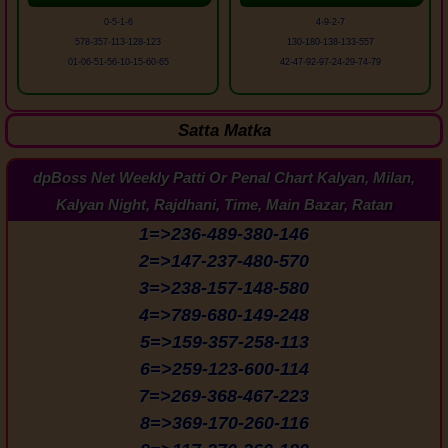
0-5-1-6
4-9-2-7
578-357-113-128-123
130-180-138-133-557
01-06-51-56-10-15-60-65
42-47-92-97-24-29-74-79
Satta Matka
dpBoss Net Weekly Patti Or Penal Chart Kalyan, Milan,
Kalyan Night, Rajdhani, Time, Main Bazar, Ratan
1=>236-489-380-146
2=>147-237-480-570
3=>238-157-148-580
4=>789-680-149-248
5=>159-357-258-113
6=>259-123-600-114
7=>269-368-467-223
8=>369-170-260-116