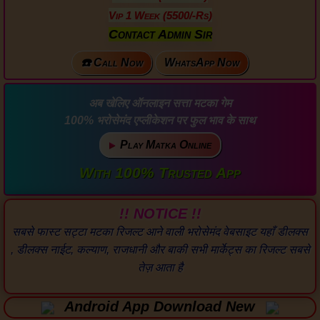
Vip 1 Week (5500/-Rs)
Contact Admin Sir
☎️ Call Now
WhatsApp Now
अब खेलिए ऑनलाइन सत्ता मटका गेम
100% भरोसेमंद एप्लीकेशन पर फुल भाव के साथ
Play Matka Online
With 100% Trusted App
!! NOTICE !!
सबसे फास्ट सट्टा मटका रिजल्ट आने वाली भरोसेमंद वेबसाइट यहाँ डीलक्स
, डीलक्स नाईट, कल्याण, राजधानी और बाकी सभी मार्केट्स का रिजल्ट सबसे
तेज़ आता है
Android App Download New