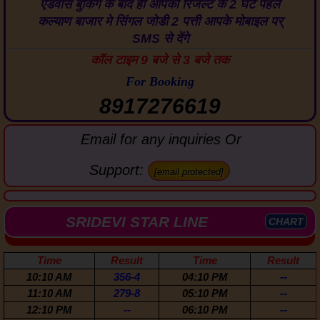
एडवांस बुकिंग के बाद ही आपको रिजल्ट के 2 घंटे पहले
कल्याण बाजार मे सिंगल जोडी 2 पत्ती आपके मोबाइल पर्
SMS से देंगे
कॉल टाइम 9 बजे से 3 बजे तक
For Booking
8917276619
Email for any inquiries Or
Support:
[email protected]
SRIDEVI STAR LINE
CHART
Time
Result
Time
Result
10:10 AM
356-4
04:10 PM
--
11:10 AM
279-8
05:10 PM
--
12:10 PM
--
06:10 PM
--