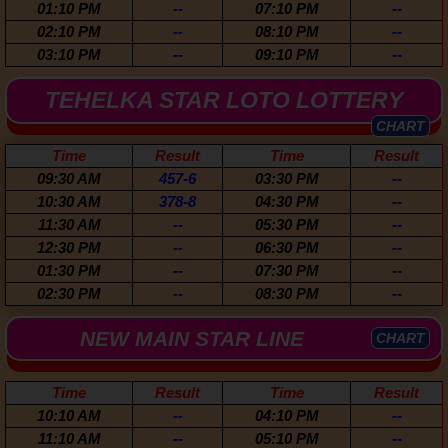
01:10 PM
--
07:10 PM
--
02:10 PM
--
08:10 PM
--
03:10 PM
--
09:10 PM
--
TEHELKA STAR LOTO LOTTERY
CHART
Time
Result
Time
Result
09:30 AM
457-6
03:30 PM
--
10:30 AM
378-8
04:30 PM
--
11:30 AM
--
05:30 PM
--
12:30 PM
--
06:30 PM
--
01:30 PM
--
07:30 PM
--
02:30 PM
--
08:30 PM
--
NEW MAIN STAR LINE
CHART
Time
Result
Time
Result
10:10 AM
--
04:10 PM
--
11:10 AM
--
05:10 PM
--