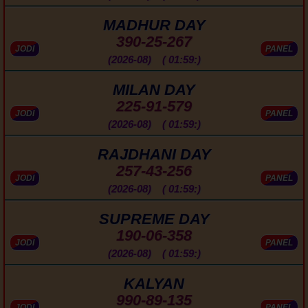
MADHUR DAY
390-25-267
JODI
PANEL
(2026-08) ( 01:59:)
MILAN DAY
225-91-579
JODI
PANEL
(2026-08) ( 01:59:)
RAJDHANI DAY
257-43-256
JODI
PANEL
(2026-08) ( 01:59:)
SUPREME DAY
190-06-358
JODI
PANEL
(2026-08) ( 01:59:)
KALYAN
990-89-135
JODI
PANEL