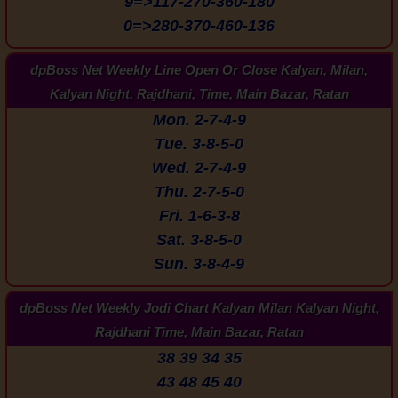
9=>117-270-360-180
0=>280-370-460-136
dpBoss Net Weekly Line Open Or Close Kalyan, Milan,
Kalyan Night, Rajdhani, Time, Main Bazar, Ratan
Mon. 2-7-4-9
Tue. 3-8-5-0
Wed. 2-7-4-9
Thu. 2-7-5-0
Fri. 1-6-3-8
Sat. 3-8-5-0
Sun. 3-8-4-9
dpBoss Net Weekly Jodi Chart Kalyan Milan Kalyan Night,
Rajdhani Time, Main Bazar, Ratan
38 39 34 35
43 48 45 40