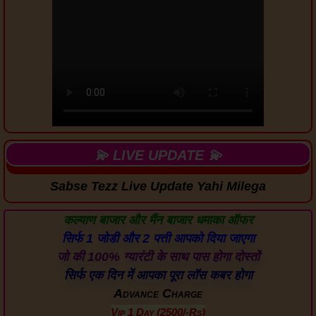
💫 LIVE UPDATE 💫
Sabse Tezz Live Update Yahi Milega
कल्याण बाजार और मैंन बाजार धमाका ऑफर
सिर्फ 1 जोडी और 2 पत्ती आपको दिया जाएगा
जो की 100% ग्यारंटी के साथ पास होगा दोस्तों
सिर्फ एक दिन में आपका पूरा लॉस कबर होगा
Advance Charge
Vip 1 Day (2500/-Rs)