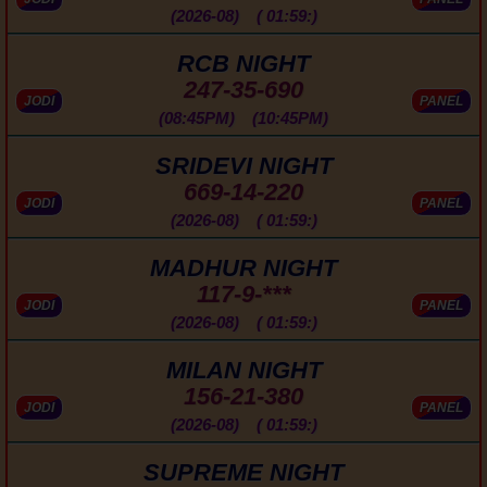
(2026-08) ( 01:59:)
RCB NIGHT
247-35-690
JODI
PANEL
(08:45PM) (10:45PM)
SRIDEVI NIGHT
669-14-220
JODI
PANEL
(2026-08) ( 01:59:)
MADHUR NIGHT
117-9-***
JODI
PANEL
(2026-08) ( 01:59:)
MILAN NIGHT
156-21-380
JODI
PANEL
(2026-08) ( 01:59:)
SUPREME NIGHT