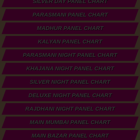
SILVER DAY PANEL CHART
PARASMANI PANEL CHART
MADHUR PANEL CHART
KALYAN PANEL CHART
PARASMANI NIGHT PANEL CHART
KHAJANA NIGHT PANEL CHART
SILVER NIGHT PANEL CHART
DELUXE NIGHT PANEL CHART
RAJDHANI NIGHT PANEL CHART
MAIN MUMBAI PANEL CHART
MAIN BAZAR PANEL CHART