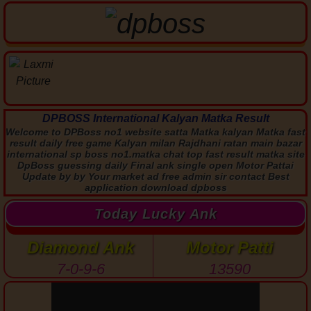
DPBOSS International Kalyan Matka Result
Welcome to DPBoss no1 website satta Matka kalyan Matka fast
result daily free game Kalyan milan Rajdhani ratan main bazar
international sp boss no1.matka chat top fast result matka site
DpBoss guessing daily Final ank single open Motor Pattai
Update by by Your market ad free admin sir contact Best
application download dpboss
Today Lucky Ank
Diamond Ank
Motor Patti
7-0-9-6
13590