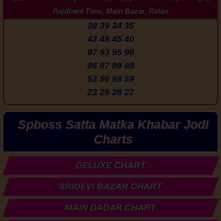
Rajdhani Time, Main Bazar, Ratan
38 39 34 35
43 48 45 40
97 93 95 98
86 87 89 88
53 56 58 59
23 25 26 27
Spboss Satta Matka Khabar Jodi
Charts
DELUXE CHART
SRIDEVI BAZAR CHART
MAIN DADAR CHART