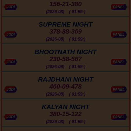
156-21-380
JODI
PANEL
(2026-08) ( 01:59:)
SUPREME NIGHT
378-88-369
JODI
PANEL
(2026-08) ( 01:59:)
BHOOTNATH NIGHT
230-58-567
JODI
PANEL
(2026-08) ( 01:59:)
RAJDHANI NIGHT
460-09-478
JODI
PANEL
(2026-08) ( 01:59:)
KALYAN NIGHT
380-15-122
JODI
PANEL
(2026-08) ( 01:59:)