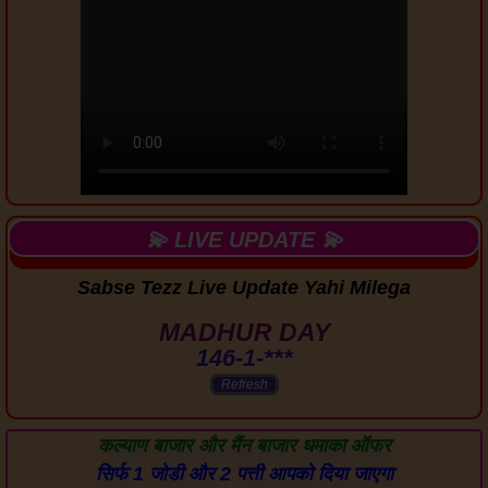
💫 LIVE UPDATE 💫
Sabse Tezz Live Update Yahi Milega
MADHUR DAY
146-1-***
कल्याण बाजार और मैंन बाजार धमाका ऑफर
सिर्फ 1 जोडी और 2 पत्ती आपको दिया जाएगा