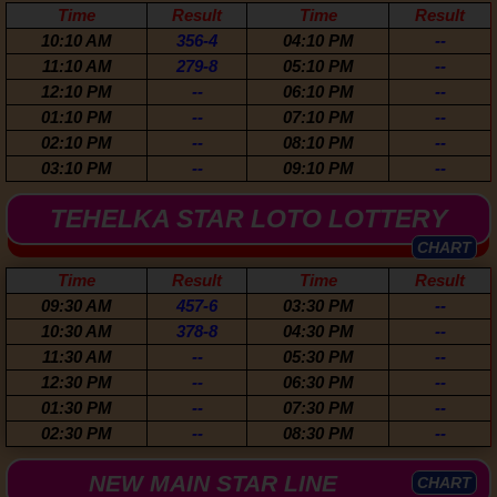
Time
Result
Time
Result
10:10 AM
356-4
04:10 PM
--
11:10 AM
279-8
05:10 PM
--
12:10 PM
--
06:10 PM
--
01:10 PM
--
07:10 PM
--
02:10 PM
--
08:10 PM
--
03:10 PM
--
09:10 PM
--
TEHELKA STAR LOTO LOTTERY
CHART
Time
Result
Time
Result
09:30 AM
457-6
03:30 PM
--
10:30 AM
378-8
04:30 PM
--
11:30 AM
--
05:30 PM
--
12:30 PM
--
06:30 PM
--
01:30 PM
--
07:30 PM
--
02:30 PM
--
08:30 PM
--
NEW MAIN STAR LINE
CHART