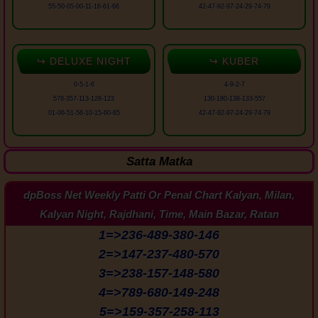
55-50-05-00-11-16-61-66
42-47-92-97-24-29-74-79
↪ DELUXE NIGHT
↪ KUBER
0-5-1-6
4-9-2-7
578-357-113-128-123
130-180-138-133-557
01-06-51-56-10-15-60-65
42-47-92-97-24-29-74-79
Satta Matka
dpBoss Net Weekly Patti Or Penal Chart Kalyan, Milan,
Kalyan Night, Rajdhani, Time, Main Bazar, Ratan
1=>236-489-380-146
2=>147-237-480-570
3=>238-157-148-580
4=>789-680-149-248
5=>159-357-258-113