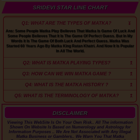
SRIDEVI STAR LINE CHART
Q1: WHAT ARE THE TYPES OF MATKA?
↢
Ans: Some People Matka Play Believes That Matka Is Game Of Luck And
Some People Believes That It Is The Game Of Perfect Guess. But In My
Words It Is The Game Of Both Luck And Perfect Guess. Matka Was
Started 60 Years Ago By Matka King Ratan Khatri. And Now It Is Popular
In All The World.
Q2: WHAT IS MATKA PLAYING TYPES?
↢
Q3: HOW CAN WE WIN MATKA GAME ?
↢
Q4: WHAT IS THE MATKA HISTORY ?
↢
Q5: WHAT IS THE TERMINOLOGY OF MATKA?
↢
DISCLAIMER
Viewing This WebSite Is On Your Own Risk.. All The information
Shown On Website Is Based on Numerology and Astrology for
Information Purposes .. We Are Not Associated with Any Illegal
Matka Business or Gamblers.. We Warn You That Matka