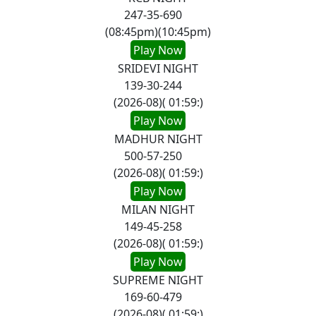
247-35-690
(08:45pm)(10:45pm)
Play Now
SRIDEVI NIGHT
139-30-244
(2026-08)( 01:59:)
Play Now
MADHUR NIGHT
500-57-250
(2026-08)( 01:59:)
Play Now
MILAN NIGHT
149-45-258
(2026-08)( 01:59:)
Play Now
SUPREME NIGHT
169-60-479
(2026-08)( 01:59:)