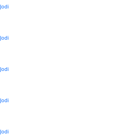
Jodi
Jodi
Jodi
Jodi
Jodi