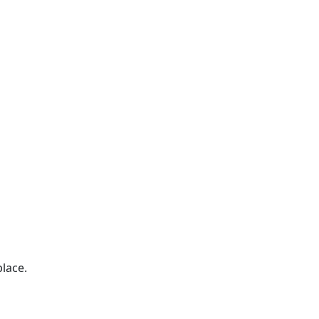
place.