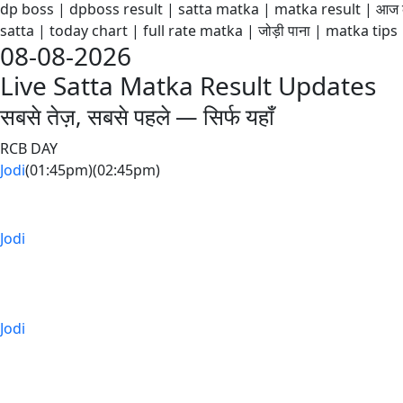
dp boss | dpboss result | satta matka | matka result | आज का
satta | today chart | full rate matka | जोड़ी पाना | matka tips
08-08-2026
Live Satta Matka Result Updates
सबसे तेज़, सबसे पहले — सिर्फ यहाँ
RCB DAY
Jodi
(01:45pm)(02:45pm)
Jodi
Jodi