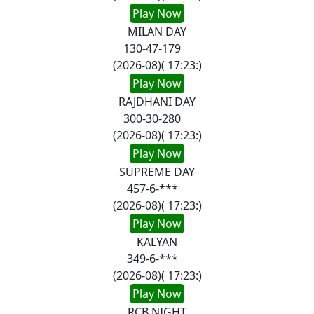
Play Now
MILAN DAY
130-47-179
(2026-08)( 17:23:)
Play Now
RAJDHANI DAY
300-30-280
(2026-08)( 17:23:)
Play Now
SUPREME DAY
457-6-***
(2026-08)( 17:23:)
Play Now
KALYAN
349-6-***
(2026-08)( 17:23:)
Play Now
RCB NIGHT