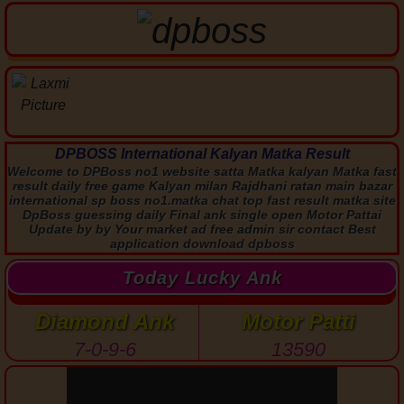
DPBOSS International Kalyan Matka Result
Welcome to DPBoss no1 website satta Matka kalyan Matka fast
result daily free game Kalyan milan Rajdhani ratan main bazar
international sp boss no1.matka chat top fast result matka site
DpBoss guessing daily Final ank single open Motor Pattai
Update by by Your market ad free admin sir contact Best
application download dpboss
Today Lucky Ank
Diamond Ank
Motor Patti
7-0-9-6
13590