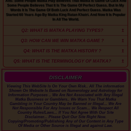
Ans: Some People Matka Play Believes That Matka Is Game Of Luck And
Some People Believes That It Is The Game Of Perfect Guess. But In My
Words It Is The Game Of Both Luck And Perfect Guess. Matka Was
Started 60 Years Ago By Matka King Ratan Khatri. And Now It Is Popular
In All The World.
Q2: WHAT IS MATKA PLAYING TYPES?
↢
Q3: HOW CAN WE WIN MATKA GAME ?
↢
Q4: WHAT IS THE MATKA HISTORY ?
↢
Q5: WHAT IS THE TERMINOLOGY OF MATKA?
↢
DISCLAIMER
Viewing This WebSite Is On Your Own Risk.. All The information
Shown On Website Is Based on Numerology and Astrology for
Information Purposes .. We Are Not Associated with Any Illegal
Matka Business or Gamblers.. We Warn You That Matka
Gambling in Your Country May be Banned or Illegal... We Are
Not Responsible For Any Issues or Scam... We Respect All
Country Rules/Laws... If You Not Agree With Our Site
Disclaimer... Please Quit Our Site Right Now.
Copying/Promoting/Publishing Any of Our Content in Any Type
Of Media or Other Source is Illegal and against Law.