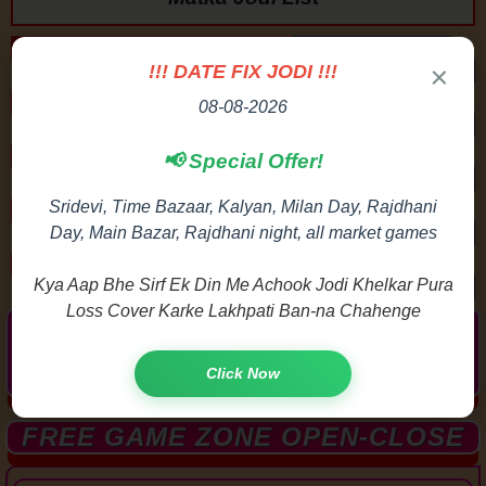
MATKA JODI COUNT CHART
×
!!! DATE FIX JODI !!!
08-08-2026
DHANVARSHA DAILY FIX OPEN TO CLOSE
📢 Special Offer!
MATKA JODI FAMILY CHART
Sridevi, Time Bazaar, Kalyan, Milan Day, Rajdhani
PENAL COUNT CHART
Day, Main Bazar, Rajdhani night, all market games
PENAL TOTAL CHART
Kya Aap Bhe Sirf Ek Din Me Achook Jodi Khelkar Pura
Loss Cover Karke Lakhpati Ban-na Chahenge
EverGreen Trick Zone And
Matka Tricks By SpBoss
Click Now
FREE GAME ZONE OPEN-CLOSE