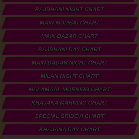
RAJDHANI NIGHT CHART
MAIN MUMBAI CHART
MAIN BAZAR CHART
RAJDHANI DAY CHART
MAIN DADAR NIGHT CHART
MILAN NIGHT CHART
MALAMAAL MORNING CHART
KHAJANA MARNING CHART
SPECIAL SRIDEVI CHART
KHAJANA DAY CHART