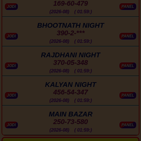
169-60-479
JODI
PANEL
(2026-08) ( 01:59:)
BHOOTNATH NIGHT
390-2-***
JODI
PANEL
(2026-08) ( 01:59:)
RAJDHANI NIGHT
370-05-348
JODI
PANEL
(2026-08) ( 01:59:)
KALYAN NIGHT
456-54-347
JODI
PANEL
(2026-08) ( 01:59:)
MAIN BAZAR
250-73-580
JODI
PANEL
(2026-08) ( 01:59:)