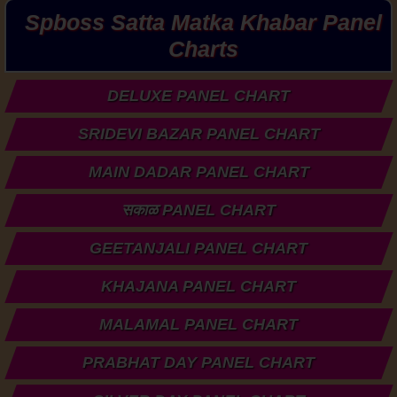
Spboss Satta Matka Khabar Panel
Charts
DELUXE PANEL CHART
SRIDEVI BAZAR PANEL CHART
MAIN DADAR PANEL CHART
सकाळ PANEL CHART
GEETANJALI PANEL CHART
KHAJANA PANEL CHART
MALAMAL PANEL CHART
PRABHAT DAY PANEL CHART