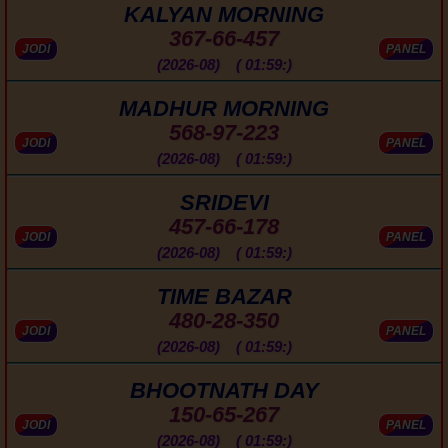
KALYAN MORNING
367-66-457
JODI
PANEL
(2026-08) ( 01:59:)
MADHUR MORNING
568-97-223
JODI
PANEL
(2026-08) ( 01:59:)
SRIDEVI
457-66-178
JODI
PANEL
(2026-08) ( 01:59:)
TIME BAZAR
480-28-350
JODI
PANEL
(2026-08) ( 01:59:)
BHOOTNATH DAY
150-65-267
JODI
PANEL
(2026-08) ( 01:59:)