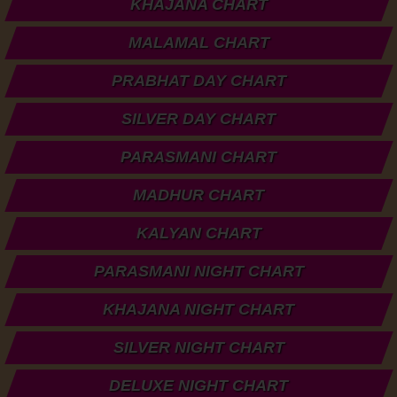
KHAJANA CHART
MALAMAL CHART
PRABHAT DAY CHART
SILVER DAY CHART
PARASMANI CHART
MADHUR CHART
KALYAN CHART
PARASMANI NIGHT CHART
KHAJANA NIGHT CHART
SILVER NIGHT CHART
DELUXE NIGHT CHART