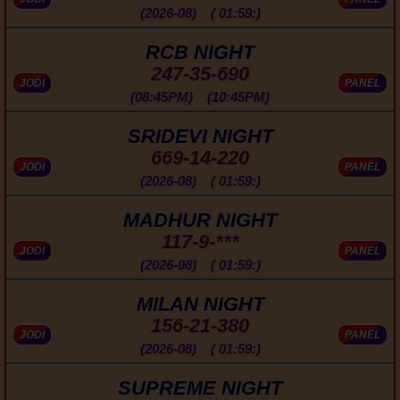
(2026-08) ( 01:59:)
RCB NIGHT
247-35-690
JODI
PANEL
(08:45PM) (10:45PM)
SRIDEVI NIGHT
669-14-220
JODI
PANEL
(2026-08) ( 01:59:)
MADHUR NIGHT
117-9-***
JODI
PANEL
(2026-08) ( 01:59:)
MILAN NIGHT
156-21-380
JODI
PANEL
(2026-08) ( 01:59:)
SUPREME NIGHT