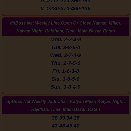
9=>117-270-360-180
0=>280-370-460-136
dpBoss Net Weekly Line Open Or Close Kalyan, Milan,
Kalyan Night, Rajdhani, Time, Main Bazar, Ratan
Mon. 2-7-4-9
Tue. 3-8-5-0
Wed. 2-7-4-9
Thu. 2-7-5-0
Fri. 1-6-3-8
Sat. 3-8-5-0
Sun. 3-8-4-9
dpBoss Net Weekly Jodi Chart Kalyan Milan Kalyan Night,
Rajdhani Time, Main Bazar, Ratan
38 39 34 35
43 48 45 40