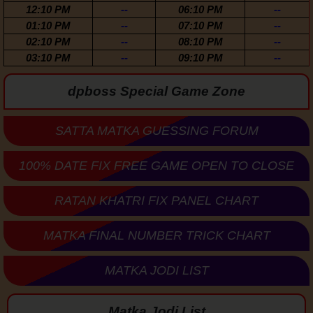
12:10 PM
--
06:10 PM
--
01:10 PM
--
07:10 PM
--
02:10 PM
--
08:10 PM
--
03:10 PM
--
09:10 PM
--
dpboss Special Game Zone
SATTA MATKA GUESSING FORUM
100% DATE FIX FREE GAME OPEN TO CLOSE
RATAN KHATRI FIX PANEL CHART
MATKA FINAL NUMBER TRICK CHART
MATKA JODI LIST
Matka Jodi List