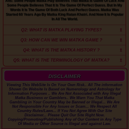
Ans: Some People Matka Play Believes That Matka Is Game Of Luck And
Some People Believes That It Is The Game Of Perfect Guess. But In My
Words It Is The Game Of Both Luck And Perfect Guess. Matka Was
Started 60 Years Ago By Matka King Ratan Khatri. And Now It Is Popular
In All The World.
Q2: WHAT IS MATKA PLAYING TYPES?
↢
Q3: HOW CAN WE WIN MATKA GAME ?
↢
Q4: WHAT IS THE MATKA HISTORY ?
↢
Q5: WHAT IS THE TERMINOLOGY OF MATKA?
↢
DISCLAIMER
Viewing This WebSite Is On Your Own Risk.. All The information
Shown On Website Is Based on Numerology and Astrology for
Information Purposes .. We Are Not Associated with Any Illegal
Matka Business or Gamblers.. We Warn You That Matka
Gambling in Your Country May be Banned or Illegal... We Are
Not Responsible For Any Issues or Scam... We Respect All
Country Rules/Laws... If You Not Agree With Our Site
Disclaimer... Please Quit Our Site Right Now.
Copying/Promoting/Publishing Any of Our Content in Any Type
Of Media or Other Source is Illegal and against Law.