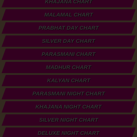
KHAJANA CHART
MALAMAL CHART
PRABHAT DAY CHART
SILVER DAY CHART
PARASMANI CHART
MADHUR CHART
KALYAN CHART
PARASMANI NIGHT CHART
KHAJANA NIGHT CHART
SILVER NIGHT CHART
DELUXE NIGHT CHART