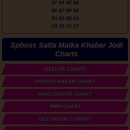
97 93 95 98
86 87 89 88
53 56 58 59
23 25 26 27
Spboss Satta Matka Khabar Jodi
Charts
DELUXE CHART
SRIDEVI BAZAR CHART
MAIN DADAR CHART
सकाळ CHART
GEETANJALI CHART