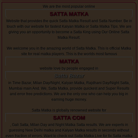
We are the most popular online
SATTA MATKA
Website that provides the quick Satta Matka Result and Satta Number. Be in
touch with our website for fastest Kalyan Matka or Satta Matka Tips. We are
giving you an opportunity to become a Satta King using Our Online Satta
Matka Result.
We welcome you in the amazing world of Satta Matka. This is official Matka
site for real matka players. This is the worlds most famous
MATKA
website love by people engaged in
Satta Bazar
in Time Bazar, Milan Day/Night, Kalyan Matka, Rajdhani Day/Night Satta,
Mumbai main And. We, Satta Matka, provide quickest and Super Results
and error free predictions. We are the only one who can help you big in
earning huge money.
Satta Matka is globally renowned website for
SATTA COM
, Gali Satta, Milan Day and Night Matka Satta results. We are experts in
guessing New Delhi matka and Kalyan Matka results in seconds without
even fraction of errors. Want to check out Satta Matka Live for fix Satta matka