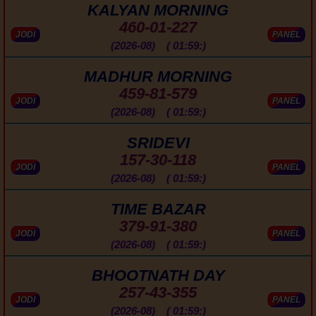
KALYAN MORNING
460-01-227
JODI
PANEL
(2026-08) ( 01:59:)
MADHUR MORNING
459-81-579
JODI
PANEL
(2026-08) ( 01:59:)
SRIDEVI
157-30-118
JODI
PANEL
(2026-08) ( 01:59:)
TIME BAZAR
379-91-380
JODI
PANEL
(2026-08) ( 01:59:)
BHOOTNATH DAY
257-43-355
JODI
PANEL
(2026-08) ( 01:59:)