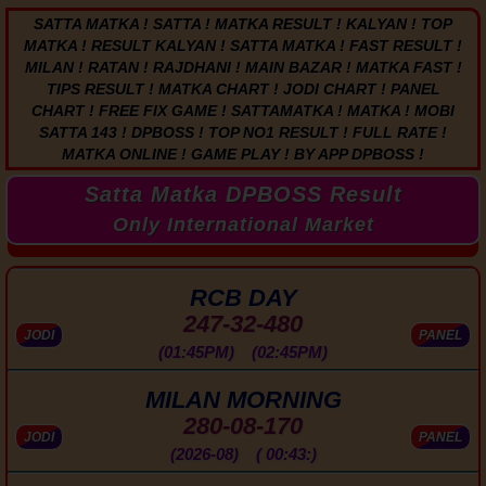
SATTA MATKA ! SATTA ! MATKA RESULT ! KALYAN ! TOP
MATKA ! RESULT KALYAN ! SATTA MATKA ! FAST RESULT !
MILAN ! RATAN ! RAJDHANI ! MAIN BAZAR ! MATKA FAST !
TIPS RESULT ! MATKA CHART ! JODI CHART ! PANEL
CHART ! FREE FIX GAME ! SATTAMATKA ! MATKA ! MOBI
SATTA 143 ! DPBOSS ! TOP NO1 RESULT ! FULL RATE !
MATKA ONLINE ! GAME PLAY ! BY APP DPBOSS !
Satta Matka DPBOSS Result
Only International Market
RCB DAY
247-32-480
JODI
PANEL
(01:45PM) (02:45PM)
MILAN MORNING
280-08-170
JODI
PANEL
(2026-08) ( 00:43:)