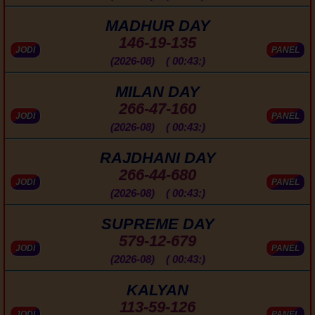
MADHUR DAY
146-19-135
JODI
PANEL
(2026-08) ( 00:43:)
MILAN DAY
266-47-160
JODI
PANEL
(2026-08) ( 00:43:)
RAJDHANI DAY
266-44-680
JODI
PANEL
(2026-08) ( 00:43:)
SUPREME DAY
579-12-679
JODI
PANEL
(2026-08) ( 00:43:)
KALYAN
113-59-126
JODI
PANEL