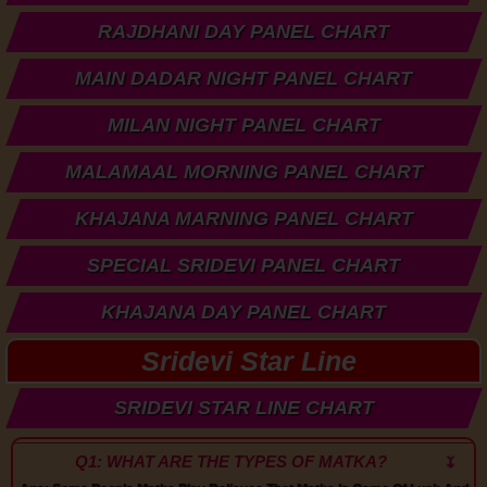
RAJDHANI DAY PANEL CHART
MAIN DADAR NIGHT PANEL CHART
MILAN NIGHT PANEL CHART
MALAMAAL MORNING PANEL CHART
KHAJANA MARNING PANEL CHART
SPECIAL SRIDEVI PANEL CHART
KHAJANA DAY PANEL CHART
Sridevi Star Line
SRIDEVI STAR LINE CHART
Q1: WHAT ARE THE TYPES OF MATKA?
↢