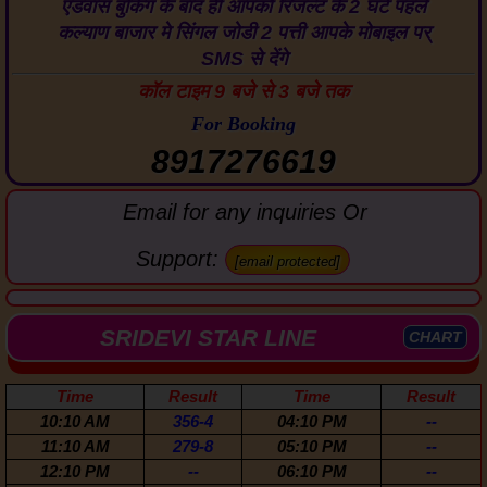
एडवांस बुकिंग के बाद ही आपको रिजल्ट के 2 घंटे पहले
कल्याण बाजार मे सिंगल जोडी 2 पत्ती आपके मोबाइल पर्
SMS से देंगे
कॉल टाइम 9 बजे से 3 बजे तक
For Booking
8917276619
Email for any inquiries Or
Support:
[email protected]
SRIDEVI STAR LINE
CHART
Time
Result
Time
Result
10:10 AM
356-4
04:10 PM
--
11:10 AM
279-8
05:10 PM
--
12:10 PM
--
06:10 PM
--