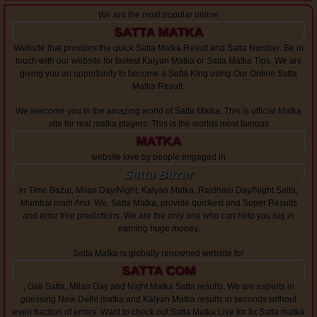
We are the most popular online
SATTA MATKA
Website that provides the quick Satta Matka Result and Satta Number. Be in
touch with our website for fastest Kalyan Matka or Satta Matka Tips. We are
giving you an opportunity to become a Satta King using Our Online Satta
Matka Result.
We welcome you in the amazing world of Satta Matka. This is official Matka
site for real matka players. This is the worlds most famous
MATKA
website love by people engaged in
Satta Bazar
in Time Bazar, Milan Day/Night, Kalyan Matka, Rajdhani Day/Night Satta,
Mumbai main And. We, Satta Matka, provide quickest and Super Results
and error free predictions. We are the only one who can help you big in
earning huge money.
Satta Matka is globally renowned website for
SATTA COM
, Gali Satta, Milan Day and Night Matka Satta results. We are experts in
guessing New Delhi matka and Kalyan Matka results in seconds without
even fraction of errors. Want to check out Satta Matka Live for fix Satta matka