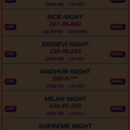
(2026-08) ( 00:43:)
RCB NIGHT
247-35-690
JODI
PANEL
(08:45PM) (10:45PM)
SRIDEVI NIGHT
139-30-244
JODI
PANEL
(2026-08) ( 00:43:)
MADHUR NIGHT
500-5-***
JODI
PANEL
(2026-08) ( 00:43:)
MILAN NIGHT
149-45-258
JODI
PANEL
(2026-08) ( 00:43:)
SUPREME NIGHT