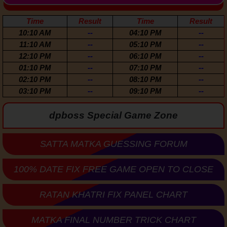
Time
Result
Time
Result
10:10 AM
--
04:10 PM
--
11:10 AM
--
05:10 PM
--
12:10 PM
--
06:10 PM
--
01:10 PM
--
07:10 PM
--
02:10 PM
--
08:10 PM
--
03:10 PM
--
09:10 PM
--
dpboss Special Game Zone
SATTA MATKA GUESSING FORUM
100% DATE FIX FREE GAME OPEN TO CLOSE
RATAN KHATRI FIX PANEL CHART
MATKA FINAL NUMBER TRICK CHART