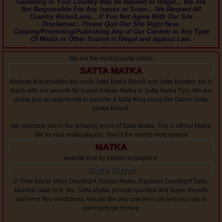
Gambling in Your Country May be Banned or Illegal... We Are
Not Responsible For Any Issues or Scam... We Respect All
Country Rules/Laws... If You Not Agree With Our Site
Disclaimer... Please Quit Our Site Right Now.
Copying/Promoting/Publishing Any of Our Content in Any Type
Of Media or Other Source is Illegal and against Law.
We are the most popular online
SATTA MATKA
Website that provides the quick Satta Matka Result and Satta Number. Be in
touch with our website for fastest Kalyan Matka or Satta Matka Tips. We are
giving you an opportunity to become a Satta King using Our Online Satta
Matka Result.
We welcome you in the amazing world of Satta Matka. This is official Matka
site for real matka players. This is the worlds most famous
MATKA
website love by people engaged in
Satta Bazar
in Time Bazar, Milan Day/Night, Kalyan Matka, Rajdhani Day/Night Satta,
Mumbai main And. We, Satta Matka, provide quickest and Super Results
and error free predictions. We are the only one who can help you big in
earning huge money.