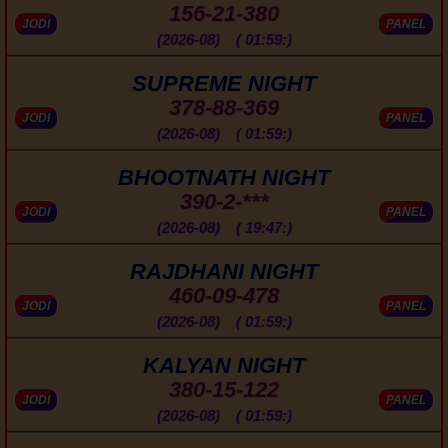
156-21-380
JODI
PANEL
(2026-08) ( 01:59:)
SUPREME NIGHT
378-88-369
JODI
PANEL
(2026-08) ( 01:59:)
BHOOTNATH NIGHT
390-2-***
JODI
PANEL
(2026-08) ( 19:47:)
RAJDHANI NIGHT
460-09-478
JODI
PANEL
(2026-08) ( 01:59:)
KALYAN NIGHT
380-15-122
JODI
PANEL
(2026-08) ( 01:59:)