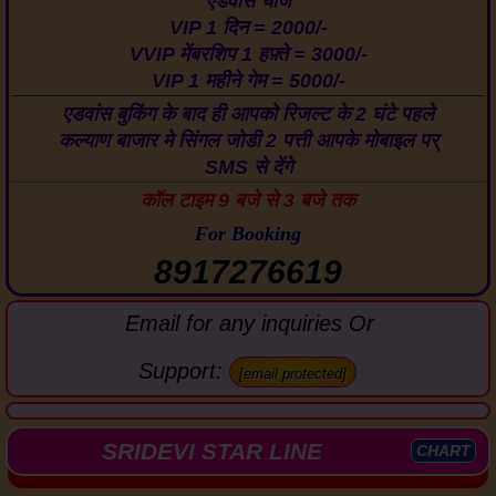
एडवांस चार्ज
VIP 1 दिन = 2000/-
VVIP मेंबरशिप 1 हफ़्ते = 3000/-
VIP 1 महीने गेम = 5000/-
एडवांस बुकिंग के बाद ही आपको रिजल्ट के 2 घंटे पहले
कल्याण बाजार मे सिंगल जोडी 2 पत्ती आपके मोबाइल पर्
SMS से देंगे
कॉल टाइम 9 बजे से 3 बजे तक
For Booking
8917276619
Email for any inquiries Or
Support:
[email protected]
SRIDEVI STAR LINE
CHART