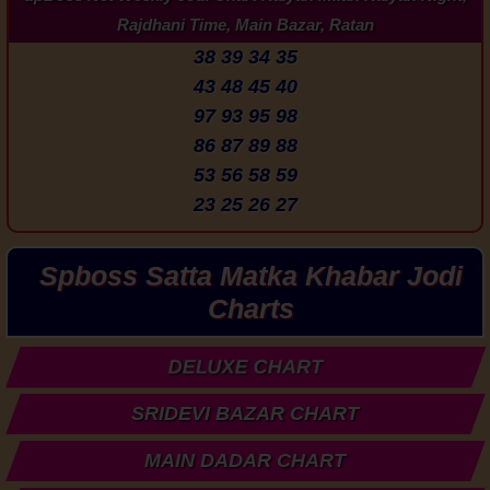
Rajdhani Time, Main Bazar, Ratan
38 39 34 35
43 48 45 40
97 93 95 98
86 87 89 88
53 56 58 59
23 25 26 27
Spboss Satta Matka Khabar Jodi
Charts
DELUXE CHART
SRIDEVI BAZAR CHART
MAIN DADAR CHART