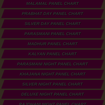
MALAMAL PANEL CHART
PRABHAT DAY PANEL CHART
SILVER DAY PANEL CHART
PARASMANI PANEL CHART
MADHUR PANEL CHART
KALYAN PANEL CHART
PARASMANI NIGHT PANEL CHART
KHAJANA NIGHT PANEL CHART
SILVER NIGHT PANEL CHART
DELUXE NIGHT PANEL CHART
RAJDHANI NIGHT PANEL CHART