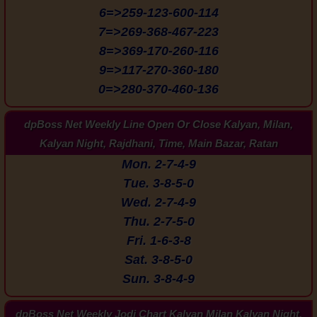
6=>259-123-600-114
7=>269-368-467-223
8=>369-170-260-116
9=>117-270-360-180
0=>280-370-460-136
dpBoss Net Weekly Line Open Or Close Kalyan, Milan,
Kalyan Night, Rajdhani, Time, Main Bazar, Ratan
Mon. 2-7-4-9
Tue. 3-8-5-0
Wed. 2-7-4-9
Thu. 2-7-5-0
Fri. 1-6-3-8
Sat. 3-8-5-0
Sun. 3-8-4-9
dpBoss Net Weekly Jodi Chart Kalyan Milan Kalyan Night,