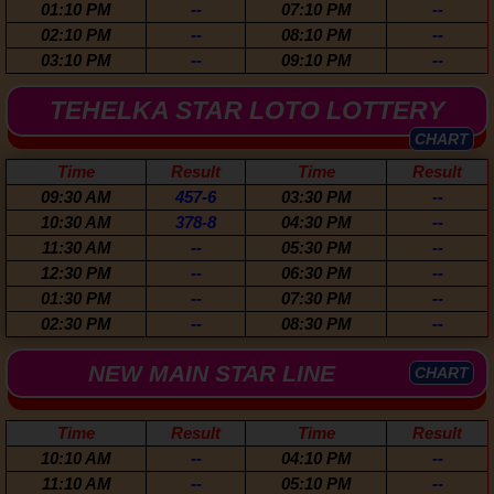
01:10 PM
--
07:10 PM
--
02:10 PM
--
08:10 PM
--
03:10 PM
--
09:10 PM
--
TEHELKA STAR LOTO LOTTERY
CHART
Time
Result
Time
Result
09:30 AM
457-6
03:30 PM
--
10:30 AM
378-8
04:30 PM
--
11:30 AM
--
05:30 PM
--
12:30 PM
--
06:30 PM
--
01:30 PM
--
07:30 PM
--
02:30 PM
--
08:30 PM
--
NEW MAIN STAR LINE
CHART
Time
Result
Time
Result
10:10 AM
--
04:10 PM
--
11:10 AM
--
05:10 PM
--