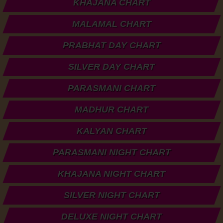
KHAJANA CHART
MALAMAL CHART
PRABHAT DAY CHART
SILVER DAY CHART
PARASMANI CHART
MADHUR CHART
KALYAN CHART
PARASMANI NIGHT CHART
KHAJANA NIGHT CHART
SILVER NIGHT CHART
DELUXE NIGHT CHART