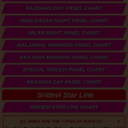
RAJDHANI DAY PANEL CHART
MAIN DADAR NIGHT PANEL CHART
MILAN NIGHT PANEL CHART
MALAMAAL MORNING PANEL CHART
KHAJANA MARNING PANEL CHART
SPECIAL SRIDEVI PANEL CHART
KHAJANA DAY PANEL CHART
Sridevi Star Line
SRIDEVI STAR LINE CHART
Q1: WHAT ARE THE TYPES OF MATKA?
↢