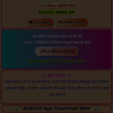
Vip 1 Week (5500/-Rs)
Contact Admin Sir
☎️ Call Now
WhatsApp Now
अब खेलिए ऑनलाइन सत्ता मटका गेम
100% भरोसेमंद एप्लीकेशन पर फुल भाव के साथ
Play Matka Online
With 100% Trusted App
!! NOTICE !!
सबसे फास्ट सट्टा मटका रिजल्ट आने वाली भरोसेमंद वेबसाइट यहाँ डीलक्स
, डीलक्स नाईट, कल्याण, राजधानी और बाकी सभी मार्केट्स का रिजल्ट सबसे
तेज़ आता है
Android App Download New