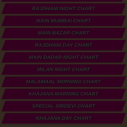
RAJDHANI NIGHT CHART
MAIN MUMBAI CHART
MAIN BAZAR CHART
RAJDHANI DAY CHART
MAIN DADAR NIGHT CHART
MILAN NIGHT CHART
MALAMAAL MORNING CHART
KHAJANA MARNING CHART
SPECIAL SRIDEVI CHART
KHAJANA DAY CHART