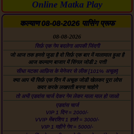
Online Matka Play
कल्याण 08-08-2026 पासिंग प्रूफ
08-08-2026
सिर्फ़ एक गेम बदलेगा आपकी जिंदगी
जो आज तक हमसे जुडा है वो सिर्फ़ एक बार में मालामाल हुआ है
आज कल्याण बाजार में सिंगल जोडी 2 पत्ती
सीधा मटका आफ़िस के मेनेजर से लीक [101% अचूक]
क्या आप भी सिर्फ़ एक दिन में अचूक जोडी खेलकर पूरा लोस
कवर करके लखपती बनना चाहोगे
तो अभी एडवांस चार्ज देकर गेम लेकर माला माल हो जाओ
एडवांस चार्ज
VIP 1 दिन = 2000/-
VVIP मेंबरशिप 1 हफ़्ते = 3000/-
VIP 1 महीने गेम = 5000/-