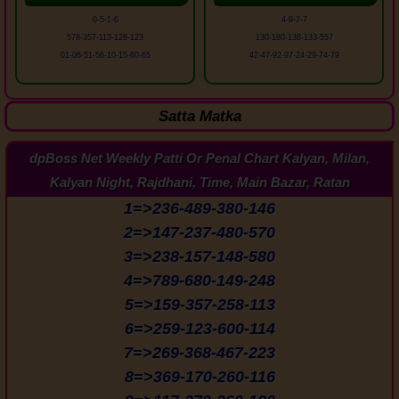
0-5-1-6
4-9-2-7
578-357-113-128-123
130-180-138-133-557
01-06-51-56-10-15-60-65
42-47-92-97-24-29-74-79
Satta Matka
dpBoss Net Weekly Patti Or Penal Chart Kalyan, Milan,
Kalyan Night, Rajdhani, Time, Main Bazar, Ratan
1=>236-489-380-146
2=>147-237-480-570
3=>238-157-148-580
4=>789-680-149-248
5=>159-357-258-113
6=>259-123-600-114
7=>269-368-467-223
8=>369-170-260-116