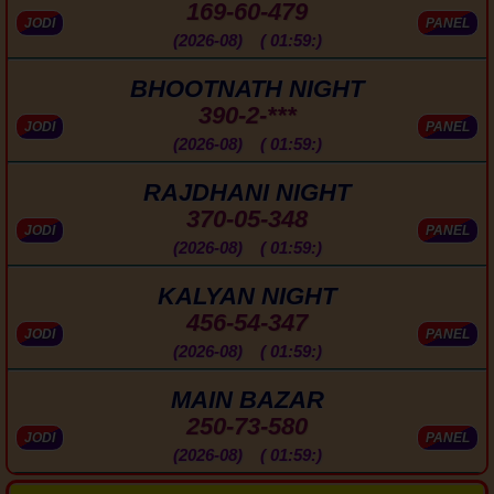
169-60-479
JODI
PANEL
(2026-08) ( 01:59:)
BHOOTNATH NIGHT
390-2-***
JODI
PANEL
(2026-08) ( 01:59:)
RAJDHANI NIGHT
370-05-348
JODI
PANEL
(2026-08) ( 01:59:)
KALYAN NIGHT
456-54-347
JODI
PANEL
(2026-08) ( 01:59:)
MAIN BAZAR
250-73-580
JODI
PANEL
(2026-08) ( 01:59:)