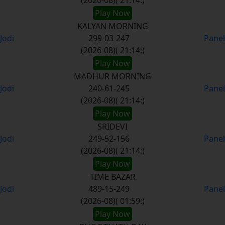
(2026-08)( 21:14:)
Play Now
KALYAN MORNING
Jodi
299-03-247
Panel
(2026-08)( 21:14:)
Play Now
MADHUR MORNING
Jodi
240-61-245
Panel
(2026-08)( 21:14:)
Play Now
SRIDEVI
Jodi
249-52-156
Panel
(2026-08)( 21:14:)
Play Now
TIME BAZAR
Jodi
489-15-249
Panel
(2026-08)( 01:59:)
Play Now