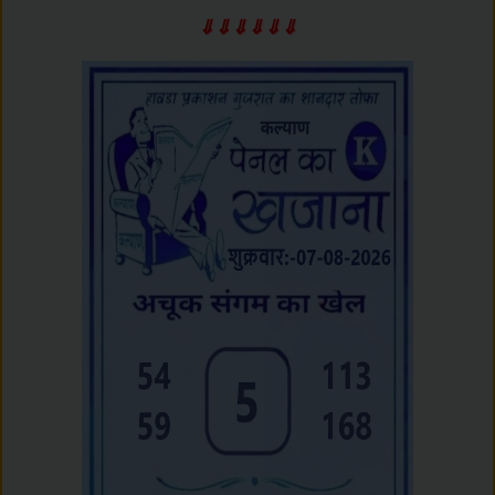
⇓⇓⇓⇓⇓⇓