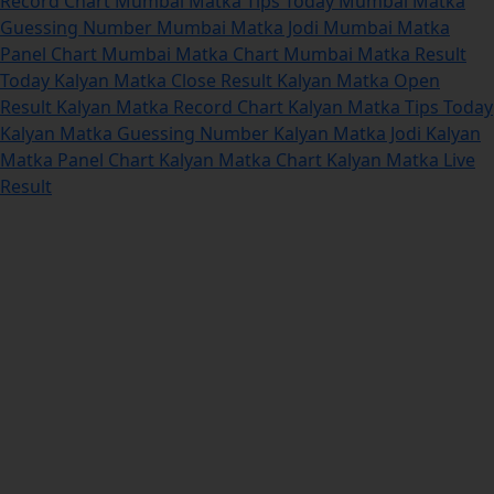
Record Chart
Mumbai Matka Tips Today
Mumbai Matka
Guessing Number
Mumbai Matka Jodi
Mumbai Matka
Panel Chart
Mumbai Matka Chart
Mumbai Matka Result
Today
Kalyan Matka Close Result
Kalyan Matka Open
Result
Kalyan Matka Record Chart
Kalyan Matka Tips Today
Kalyan Matka Guessing Number
Kalyan Matka Jodi
Kalyan
Matka Panel Chart
Kalyan Matka Chart
Kalyan Matka Live
Result
Dpboss Social Weekly Number Open Or Close From 03-08-
2026 to 09-08-2026
Mon => 9 - 8 - 8 - 0
Tues => 0 - 2 - 8 - 6
Wed => 3 - 8 - 7 - 1
Thur => 7 - 5 - 3 - 1
Fri => 5 - 0 - 4 - 8
Sat => 6 - 2 - 5 - 9
Sun => 6 - 4 - 1 - 5
Dpboss Social Weekly Jodi Chart From 03-08-2026 to 09-08-
2026