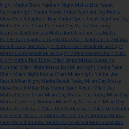
Night Matka Chart
Rajdhani Night Matka Live Result
Rajdhani Night Matka Result Today
Rajdhani Day Matka
Close Result
Rajdhani Day Matka Open Result
Rajdhani Day
Matka Record Chart
Rajdhani Day Matka Guessing
Number
Rajdhani Day Matka Jodi
Rajdhani Day Matka
Panel Chart
Rajdhani Day Matka Chart
Rajdhani Day Matka
Result Today
Milan Night Matka Close Result
Milan Night
Matka Open Result
Milan Night Matka Record Chart
Milan
Night Matka Tips Today
Milan Night Matka Guessing
Number
Milan Night Matka Jodi
Milan Night Matka Panel
Chart
Milan Night Matka Chart
Milan Night Matka Live
Result
Milan Night Matka Result Today
Milan Day Matka
Close Result
Milan Day Matka Open Result
Milan Day
Matka Record Chart
Milan Day Matka Tips Today
Milan Day
Matka Guessing Number
Milan Day Matka Jodi
Milan Day
Matka Panel Chart
Milan Day Matka Chart
Milan Day Matka
Live Result
Milan Day Matka Result Today
Mumbai Matka
Close Result
Mumbai Matka Open Result
Mumbai Matka