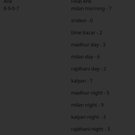
Ank
Final Ank
8-9-0-7
milan morning - 7
sridevi - 0
time bazar - 2
madhur day - 3
milan day - 6
rajdhani day - 2
kalyan - 7
madhur night - 5
milan night - 9
kalyan night - 3
rajdhani night - 3