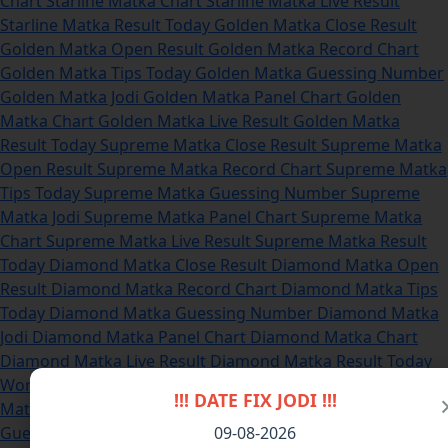
Chart
Starline Matka Chart
Starline Matka Live Result
Starline Matka Result Today
Golden Matka Close Result
Golden Matka Open Result
Golden Matka Record Chart
Golden Matka Tips Today
Golden Matka Guessing Number
Golden Matka Jodi
Golden Matka Panel Chart
Golden
Matka Chart
Golden Matka Live Result
Golden Matka
Result Today
Supreme Matka Close Result
Supreme Matka
Open Result
Supreme Matka Record Chart
Supreme Matka
Tips Today
Supreme Matka Guessing Number
Supreme
Matka Jodi
Supreme Matka Panel Chart
Supreme Matka
Chart
Supreme Matka Live Result
Supreme Matka Result
Today
Diamond Matka Close Result
Diamond Matka Open
Result
Diamond Matka Record Chart
Diamond Matka Tips
Today
Diamond Matka Guessing Number
Diamond Matka
Jodi
Diamond Matka Panel Chart
Diamond Matka Chart
Diamond Matka Live Result
Diamond Matka Result Today
Worli Matka Close Result
Worli Matka Open Result
Worli
!!! DATE FIX JODI !!!
Matka Record Chart
Worli Matka Tips Today
Worli Matka
09-08-2026
Guessing Number
Worli Matka Jodi
Worli Matka Panel