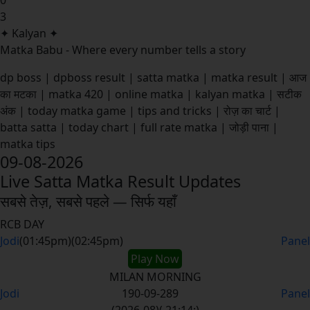
0
3
✦ Kalyan ✦
Matka Babu - Where every number tells a story
dp boss | dpboss result | satta matka | matka result | आज
का मटका | matka 420 | online matka | kalyan matka | सटीक
अंक | today matka game | tips and tricks | रोज़ का चार्ट |
batta satta | today chart | full rate matka | जोड़ी पाना |
matka tips
09-08-2026
Live Satta Matka Result Updates
सबसे तेज़, सबसे पहले — सिर्फ यहाँ
RCB DAY
Jodi
(01:45pm)(02:45pm)
Panel
Play Now
MILAN MORNING
Jodi
190-09-289
Panel