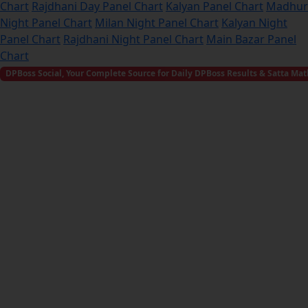
Chart
Rajdhani Day Panel Chart
Kalyan Panel Chart
Madhur
Night Panel Chart
Milan Night Panel Chart
Kalyan Night
Panel Chart
Rajdhani Night Panel Chart
Main Bazar Panel
Chart
DPBoss Social, Your Complete Source for Daily DPBoss Results & Satta Mat
Introduction
Players of Satta Matka are always in search of quick
updates for DPBoss results, refreshed charts, and correct
game details every day. DPBoss Social is the answer to all
their needs under one roof. Apart from Kalyan Result, you
can also check the Milan Day & Night Results, Main Bazar
results, and all other updates of the major games.
The task is simple, to equip the users with reliable,
accurate, and easy to read data so that you can
understand daily market patterns and make better
decisions.