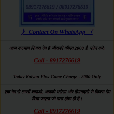
》 Contact On WhatsApp 〈
आज कल्याण फिक्स गेम है जीसकी कीमत 2000 है, फोन करे:
Call - 8917276619
Today Kalyan Fixx Game Charge - 2000 Only
एक गेम से लाखों कमाओ, आपको भरोसा और ईमानदारी से फिक्स गेम
दिया जाएगा जो पास होता ही है।
Call - 8917276619