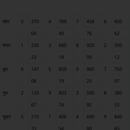
कल्याण
03-08-2026 to 09-08-2026
सोम
0
370
4
789
7
458
6
600
04
40
76
62
मंगल
1
330
3
680
8
920
2
300
23
18
09
12
बुध
6
147
5
859
0
960
7
750
08
19
25
97
गुरु
2
120
9
803
3
500
8
380
67
74
92
53
शुक्र
5
210
1
406
4
690
9
840
33
54
88
65