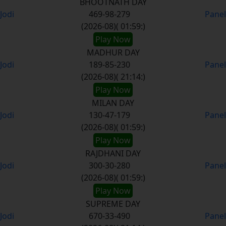
BHOOTNATH DAY
Jodi
469-98-279
Panel
(2026-08)( 01:59:)
Play Now
MADHUR DAY
Jodi
189-85-230
Panel
(2026-08)( 21:14:)
Play Now
MILAN DAY
Jodi
130-47-179
Panel
(2026-08)( 01:59:)
Play Now
RAJDHANI DAY
Jodi
300-30-280
Panel
(2026-08)( 01:59:)
Play Now
SUPREME DAY
Jodi
670-33-490
Panel