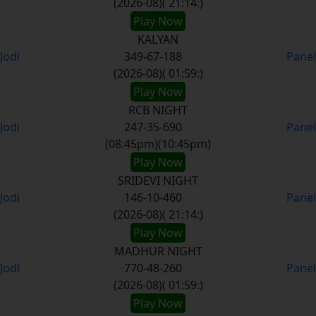
(2026-08)( 21:14:)
Play Now
KALYAN
Jodi
349-67-188
Panel
(2026-08)( 01:59:)
Play Now
RCB NIGHT
Jodi
247-35-690
Panel
(08:45pm)(10:45pm)
Play Now
SRIDEVI NIGHT
Jodi
146-10-460
Panel
(2026-08)( 21:14:)
Play Now
MADHUR NIGHT
Jodi
770-48-260
Panel
(2026-08)( 01:59:)
Play Now