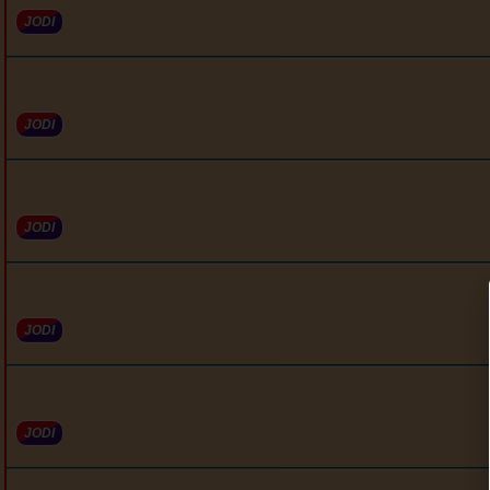
JODI
JODI
JODI
JODI
JODI