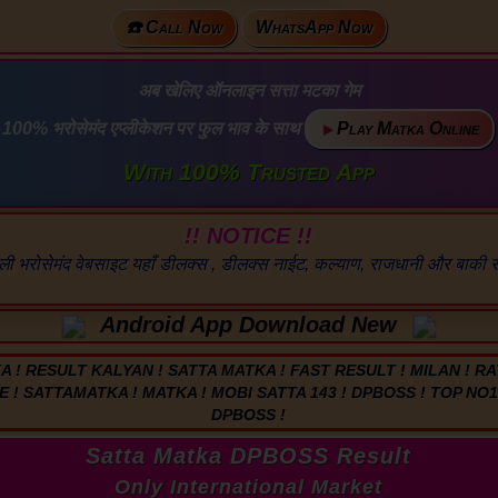
☎️ Call Now
WhatsApp Now
अब खेलिए ऑनलाइन सत्ता मटका गेम
100% भरोसेमंद एप्लीकेशन पर फुल भाव के साथ
Play Matka Online
With 100% Trusted App
!! NOTICE !!
ी भरोसेमंद वेबसाइट यहाँ डीलक्स , डीलक्स नाईट, कल्याण, राजधानी और बाकी सभी
Android App Download New
 ! RESULT KALYAN ! SATTA MATKA ! FAST RESULT ! MILAN ! RA
 ! SATTAMATKA ! MATKA ! MOBI SATTA 143 ! DPBOSS ! TOP NO1
DPBOSS !
Satta Matka DPBOSS Result
Only International Market