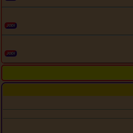
JODI
JODI