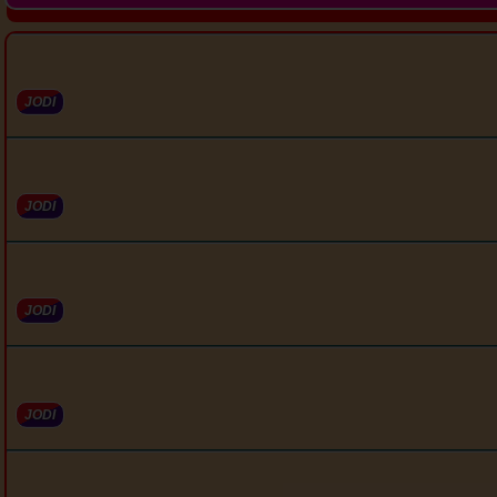
JODI
JODI
JODI
JODI