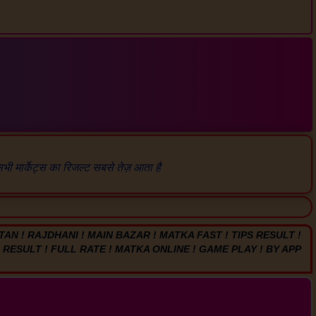
 मार्केट्स का रिजल्ट सबसे तेज़ आता है
TAN ! RAJDHANI ! MAIN BAZAR ! MATKA FAST ! TIPS RESULT !
 RESULT ! FULL RATE ! MATKA ONLINE ! GAME PLAY ! BY APP