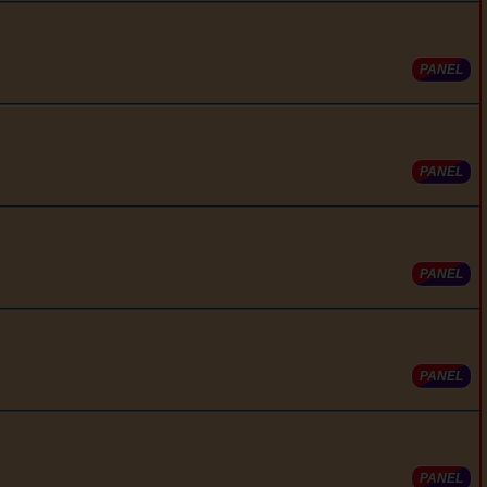
PANEL
PANEL
PANEL
PANEL
PANEL