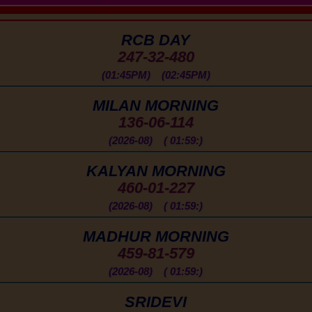
RCB DAY
247-32-480
(01:45PM) (02:45PM)
MILAN MORNING
136-06-114
(2026-08) ( 01:59:)
KALYAN MORNING
460-01-227
(2026-08) ( 01:59:)
MADHUR MORNING
459-81-579
(2026-08) ( 01:59:)
SRIDEVI