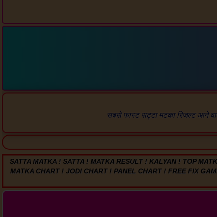
सबसे फास्ट सट्टा मटका रिजल्ट आने वाल
SATTA MATKA ! SATTA ! MATKA RESULT ! KALYAN ! TOP MATKA
MATKA CHART ! JODI CHART ! PANEL CHART ! FREE FIX GAME