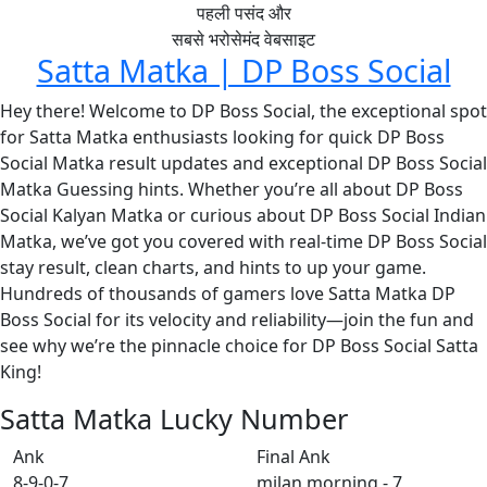
पहली पसंद और
सबसे भरोसेमंद वेबसाइट
Satta Matka | DP Boss Social
Hey there! Welcome to DP Boss Social, the exceptional spot
for Satta Matka enthusiasts looking for quick DP Boss
Social Matka result updates and exceptional DP Boss Social
Matka Guessing hints. Whether you’re all about DP Boss
Social Kalyan Matka or curious about DP Boss Social Indian
Matka, we’ve got you covered with real-time DP Boss Social
stay result, clean charts, and hints to up your game.
Hundreds of thousands of gamers love Satta Matka DP
Boss Social for its velocity and reliability—join the fun and
see why we’re the pinnacle choice for DP Boss Social Satta
King!
Satta Matka Lucky Number
Ank
Final Ank
8-9-0-7
milan morning - 7