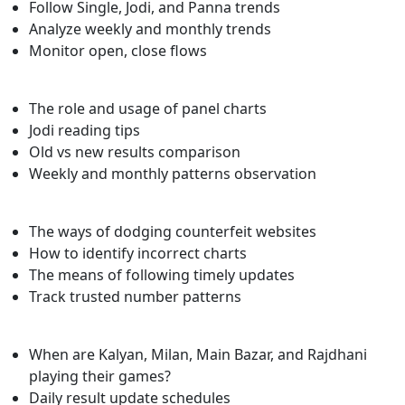
Follow Single, Jodi, and Panna trends
Analyze weekly and monthly trends
Monitor open, close flows
DPBoss Chart & Panel Explanation
The role and usage of panel charts
Jodi reading tips
Old vs new results comparison
Weekly and monthly patterns observation
Trusted & Safe DPBoss Information
The ways of dodging counterfeit websites
How to identify incorrect charts
The means of following timely updates
Track trusted number patterns
Daily Game Timing & DPBoss Schedule
When are Kalyan, Milan, Main Bazar, and Rajdhani
playing their games?
Daily result update schedules