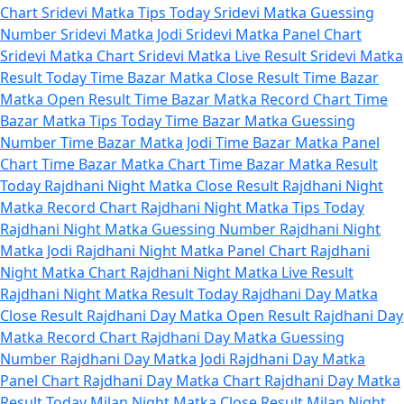
Chart
Sridevi Matka Tips Today
Sridevi Matka Guessing
Number
Sridevi Matka Jodi
Sridevi Matka Panel Chart
Sridevi Matka Chart
Sridevi Matka Live Result
Sridevi Matka
Result Today
Time Bazar Matka Close Result
Time Bazar
Matka Open Result
Time Bazar Matka Record Chart
Time
Bazar Matka Tips Today
Time Bazar Matka Guessing
Number
Time Bazar Matka Jodi
Time Bazar Matka Panel
Chart
Time Bazar Matka Chart
Time Bazar Matka Result
Today
Rajdhani Night Matka Close Result
Rajdhani Night
Matka Record Chart
Rajdhani Night Matka Tips Today
Rajdhani Night Matka Guessing Number
Rajdhani Night
Matka Jodi
Rajdhani Night Matka Panel Chart
Rajdhani
Night Matka Chart
Rajdhani Night Matka Live Result
Rajdhani Night Matka Result Today
Rajdhani Day Matka
Close Result
Rajdhani Day Matka Open Result
Rajdhani Day
Matka Record Chart
Rajdhani Day Matka Guessing
Number
Rajdhani Day Matka Jodi
Rajdhani Day Matka
Panel Chart
Rajdhani Day Matka Chart
Rajdhani Day Matka
Result Today
Milan Night Matka Close Result
Milan Night