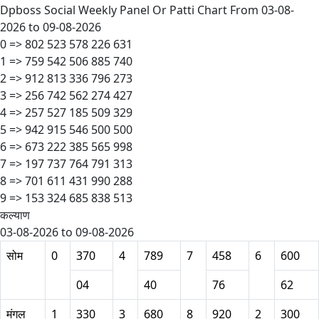
Dpboss Social Weekly Panel Or Patti Chart From 03-08-
2026 to 09-08-2026
0 => 802 523 578 226 631
1 => 759 542 506 885 740
2 => 912 813 336 796 273
3 => 256 742 562 274 427
4 => 257 527 185 509 329
5 => 942 915 546 500 500
6 => 673 222 385 565 998
7 => 197 737 764 791 313
8 => 701 611 431 990 288
9 => 153 324 685 838 513
कल्याण
03-08-2026 to 09-08-2026
सोम
0
370
4
789
7
458
6
600
04
40
76
62
मंगल
1
330
3
680
8
920
2
300