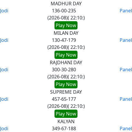
MADHUR DAY
Jodi
136-00-235
Panel
(2026-08)( 22:10:)
Play Now
MILAN DAY
Jodi
130-47-179
Panel
(2026-08)( 22:10:)
Play Now
RAJDHANI DAY
Jodi
300-30-280
Panel
(2026-08)( 22:10:)
Play Now
SUPREME DAY
Jodi
457-65-177
Panel
(2026-08)( 22:10:)
Play Now
KALYAN
Jodi
349-67-188
Panel