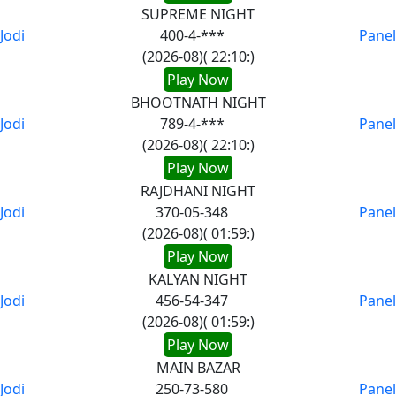
SUPREME NIGHT
Jodi
400-4-***
Panel
(2026-08)( 22:10:)
Play Now
BHOOTNATH NIGHT
Jodi
789-4-***
Panel
(2026-08)( 22:10:)
Play Now
RAJDHANI NIGHT
Jodi
370-05-348
Panel
(2026-08)( 01:59:)
Play Now
KALYAN NIGHT
Jodi
456-54-347
Panel
(2026-08)( 01:59:)
Play Now
MAIN BAZAR
Jodi
250-73-580
Panel