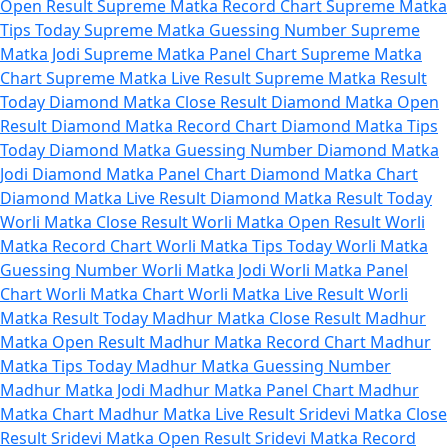
Open Result
Supreme Matka Record Chart
Supreme Matka
Tips Today
Supreme Matka Guessing Number
Supreme
Matka Jodi
Supreme Matka Panel Chart
Supreme Matka
Chart
Supreme Matka Live Result
Supreme Matka Result
Today
Diamond Matka Close Result
Diamond Matka Open
Result
Diamond Matka Record Chart
Diamond Matka Tips
Today
Diamond Matka Guessing Number
Diamond Matka
Jodi
Diamond Matka Panel Chart
Diamond Matka Chart
Diamond Matka Live Result
Diamond Matka Result Today
Worli Matka Close Result
Worli Matka Open Result
Worli
Matka Record Chart
Worli Matka Tips Today
Worli Matka
Guessing Number
Worli Matka Jodi
Worli Matka Panel
Chart
Worli Matka Chart
Worli Matka Live Result
Worli
Matka Result Today
Madhur Matka Close Result
Madhur
Matka Open Result
Madhur Matka Record Chart
Madhur
Matka Tips Today
Madhur Matka Guessing Number
Madhur Matka Jodi
Madhur Matka Panel Chart
Madhur
Matka Chart
Madhur Matka Live Result
Sridevi Matka Close
Result
Sridevi Matka Open Result
Sridevi Matka Record