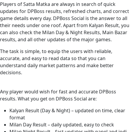
Players of Satta Matka are always in search of quick
updates for DPBoss results, refreshed charts, and correct
game details every day. DPBoss Social is the answer to all
their needs under one roof. Apart from Kalyan Result, you
can also check the Milan Day & Night Results, Main Bazar
results, and all other updates of the major games.
The task is simple, to equip the users with reliable,
accurate, and easy to read data so that you can
understand daily market patterns and make better
decisions.
Fast & Accurate DPBoss Results for All Major Games
Any player would wish for fast and accurate DPBoss
results. What you get on DPBoss Social are:
Kalyan Result (Day & Night) – updated on time, clear
format
Milan Day Result – daily updated, easy to check
Milan Night Result – fast updates with panel and jodi