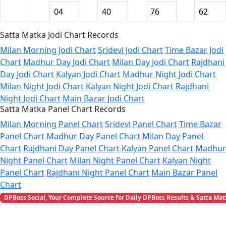
04
40
76
62
Satta Matka Jodi Chart Records
Milan Morning Jodi Chart
Sridevi Jodi Chart
Time Bazar Jodi
Chart
Madhur Day Jodi Chart
Milan Day Jodi Chart
Rajdhani
Day Jodi Chart
Kalyan Jodi Chart
Madhur Night Jodi Chart
Milan Night Jodi Chart
Kalyan Night Jodi Chart
Rajdhani
Night Jodi Chart
Main Bazar Jodi Chart
Satta Matka Panel Chart Records
Milan Morning Panel Chart
Sridevi Panel Chart
Time Bazar
Panel Chart
Madhur Day Panel Chart
Milan Day Panel
Chart
Rajdhani Day Panel Chart
Kalyan Panel Chart
Madhur
Night Panel Chart
Milan Night Panel Chart
Kalyan Night
Panel Chart
Rajdhani Night Panel Chart
Main Bazar Panel
Chart
DPBoss Social, Your Complete Source for Daily DPBoss Results & Satta Mat
Introduction