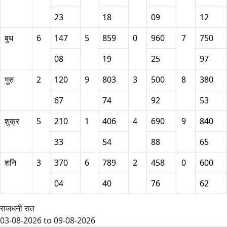
23
18
09
12
बुध
6
147
5
859
0
960
7
750
08
19
25
97
गुरु
2
120
9
803
3
500
8
380
67
74
92
53
शुक्र
5
210
1
406
4
690
9
840
33
54
88
65
शनि
3
370
6
789
2
458
0
600
04
40
76
62
राजधनी रात
03-08-2026 to 09-08-2026