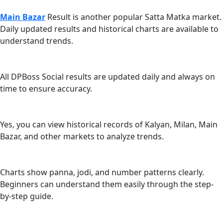
What Is The Main Bazar Result And How To Track It?
Main Bazar
Result is another popular Satta Matka market.
Daily updated results and historical charts are available to
understand trends.
How Often Are DPBoss Results Updated?
All DPBoss Social results are updated daily and always on
time to ensure accuracy.
Can I See Past Records Of DPBoss Games?
Yes, you can view historical records of Kalyan, Milan, Main
Bazar, and other markets to analyze trends.
How Do I Read DPBoss Charts And Panels?
Charts show panna, jodi, and number patterns clearly.
Beginners can understand them easily through the step-
by-step guide.
What Is A Jodi Chart And Why Is It Important?