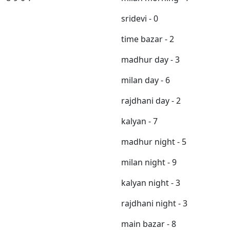
sridevi - 0
time bazar - 2
madhur day - 3
milan day - 6
rajdhani day - 2
kalyan - 7
madhur night - 5
milan night - 9
kalyan night - 3
rajdhani night - 3
main bazar - 8