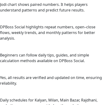
Jodi chart shows paired numbers. It helps players
understand patterns and predict future results.
How Can I Track Number Patterns In DPBoss Games?
DPBoss Social highlights repeat numbers, open–close
flows, weekly trends, and monthly patterns for better
analysis.
What Tips Are Available For New Players?
Beginners can follow daily tips, guides, and simple
calculation methods available on DPBoss Social.
Are DPBoss Results Reliable And Accurate?
Yes, all results are verified and updated on time, ensuring
reliability.
How Do I Know The Opening And Closing Times Of DPBoss Games?
Daily schedules for Kalyan, Milan, Main Bazar, Rajdhani,