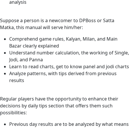
analysis
Beginner’s Complete DPBoss Guide
Suppose a person is a newcomer to DPBoss or Satta
Matka, this manual will serve him/her:
Comprehend game rules, Kalyan, Milan, and Main
Bazar clearly explained
Understand number calculation, the working of Single,
Jodi, and Panna
Learn to read charts, get to know panel and jodi charts
Analyze patterns, with tips derived from previous
results
Daily Tips for DPBoss Players
Regular players have the opportunity to enhance their
decisions by daily tips section that offers them such
possibilities:
Previous day results are to be analyzed by what means