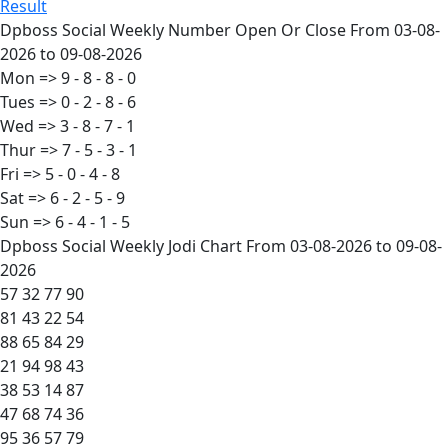
Result
Dpboss Social Weekly Number Open Or Close From 03-08-
2026 to 09-08-2026
Mon => 9 - 8 - 8 - 0
Tues => 0 - 2 - 8 - 6
Wed => 3 - 8 - 7 - 1
Thur => 7 - 5 - 3 - 1
Fri => 5 - 0 - 4 - 8
Sat => 6 - 2 - 5 - 9
Sun => 6 - 4 - 1 - 5
Dpboss Social Weekly Jodi Chart From 03-08-2026 to 09-08-
2026
57 32 77 90
81 43 22 54
88 65 84 29
21 94 98 43
38 53 14 87
47 68 74 36
95 36 57 79