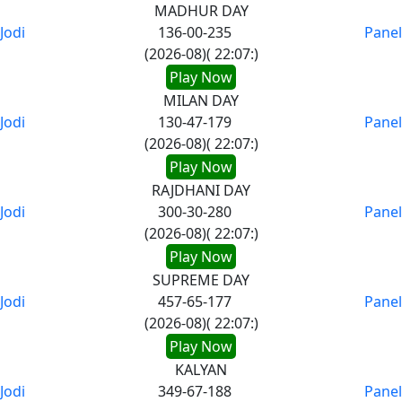
MADHUR DAY
Jodi
136-00-235
Panel
(2026-08)( 22:07:)
Play Now
MILAN DAY
Jodi
130-47-179
Panel
(2026-08)( 22:07:)
Play Now
RAJDHANI DAY
Jodi
300-30-280
Panel
(2026-08)( 22:07:)
Play Now
SUPREME DAY
Jodi
457-65-177
Panel
(2026-08)( 22:07:)
Play Now
KALYAN
Jodi
349-67-188
Panel