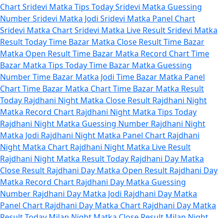
Chart
Sridevi Matka Tips Today
Sridevi Matka Guessing
Number
Sridevi Matka Jodi
Sridevi Matka Panel Chart
Sridevi Matka Chart
Sridevi Matka Live Result
Sridevi Matka
Result Today
Time Bazar Matka Close Result
Time Bazar
Matka Open Result
Time Bazar Matka Record Chart
Time
Bazar Matka Tips Today
Time Bazar Matka Guessing
Number
Time Bazar Matka Jodi
Time Bazar Matka Panel
Chart
Time Bazar Matka Chart
Time Bazar Matka Result
Today
Rajdhani Night Matka Close Result
Rajdhani Night
Matka Record Chart
Rajdhani Night Matka Tips Today
Rajdhani Night Matka Guessing Number
Rajdhani Night
Matka Jodi
Rajdhani Night Matka Panel Chart
Rajdhani
Night Matka Chart
Rajdhani Night Matka Live Result
Rajdhani Night Matka Result Today
Rajdhani Day Matka
Close Result
Rajdhani Day Matka Open Result
Rajdhani Day
Matka Record Chart
Rajdhani Day Matka Guessing
Number
Rajdhani Day Matka Jodi
Rajdhani Day Matka
Panel Chart
Rajdhani Day Matka Chart
Rajdhani Day Matka
Result Today
Milan Night Matka Close Result
Milan Night