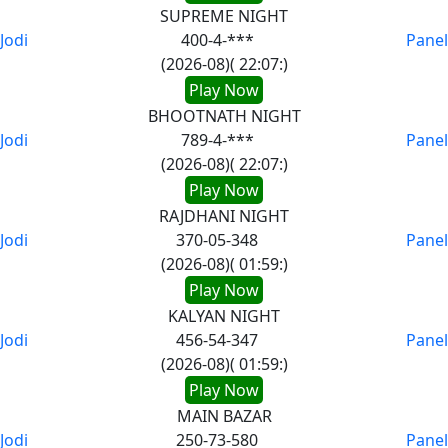
SUPREME NIGHT
Jodi
400-4-***
Panel
(2026-08)( 22:07:)
Play Now
BHOOTNATH NIGHT
Jodi
789-4-***
Panel
(2026-08)( 22:07:)
Play Now
RAJDHANI NIGHT
Jodi
370-05-348
Panel
(2026-08)( 01:59:)
Play Now
KALYAN NIGHT
Jodi
456-54-347
Panel
(2026-08)( 01:59:)
Play Now
MAIN BAZAR
Jodi
250-73-580
Panel