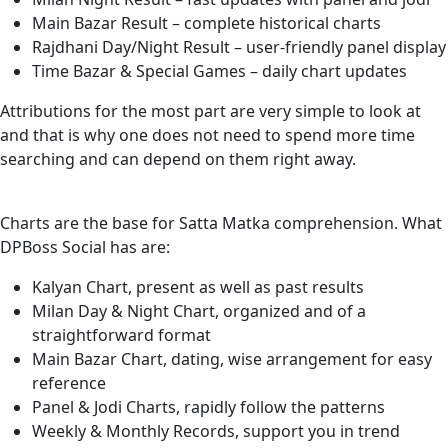
Main Bazar Result – complete historical charts
Rajdhani Day/Night Result – user-friendly panel display
Time Bazar & Special Games – daily chart updates
Attributions for the most part are very simple to look at
and that is why one does not need to spend more time
searching and can depend on them right away.
DPBoss Charts, Clean, Detailed & User Friendly
Charts are the base for Satta Matka comprehension. What
DPBoss Social has are:
Kalyan Chart, present as well as past results
Milan Day & Night Chart, organized and of a
straightforward format
Main Bazar Chart, dating, wise arrangement for easy
reference
Panel & Jodi Charts, rapidly follow the patterns
Weekly & Monthly Records, support you in trend