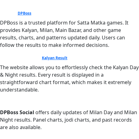
What Is
DPBoss
And How Does It Work?
DPBoss is a trusted platform for Satta Matka games. It
provides Kalyan, Milan, Main Bazar, and other game
results, charts, and patterns updated daily. Users can
follow the results to make informed decisions.
How Can I Check The
Kalyan Result
On DPBoss Social?
The website allows you to effortlessly check the Kalyan Day
& Night results. Every result is displayed in a
straightforward chart format, which makes it extremely
understandable.
Where Can I Find Milan Day & Night Result?
DPBoss Social
offers daily updates of Milan Day and Milan
Night results. Panel charts, jodi charts, and past records
are also available.