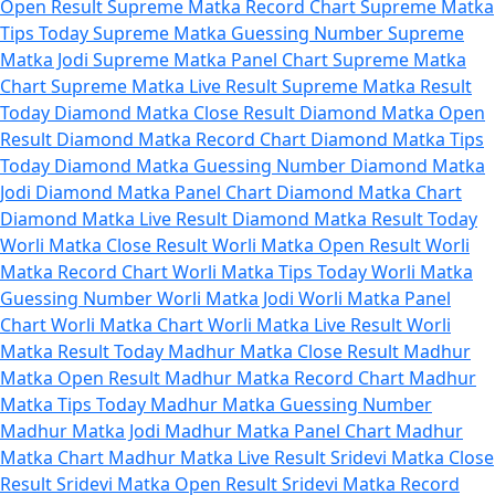
Open Result
Supreme Matka Record Chart
Supreme Matka
Tips Today
Supreme Matka Guessing Number
Supreme
Matka Jodi
Supreme Matka Panel Chart
Supreme Matka
Chart
Supreme Matka Live Result
Supreme Matka Result
Today
Diamond Matka Close Result
Diamond Matka Open
Result
Diamond Matka Record Chart
Diamond Matka Tips
Today
Diamond Matka Guessing Number
Diamond Matka
Jodi
Diamond Matka Panel Chart
Diamond Matka Chart
Diamond Matka Live Result
Diamond Matka Result Today
Worli Matka Close Result
Worli Matka Open Result
Worli
Matka Record Chart
Worli Matka Tips Today
Worli Matka
Guessing Number
Worli Matka Jodi
Worli Matka Panel
Chart
Worli Matka Chart
Worli Matka Live Result
Worli
Matka Result Today
Madhur Matka Close Result
Madhur
Matka Open Result
Madhur Matka Record Chart
Madhur
Matka Tips Today
Madhur Matka Guessing Number
Madhur Matka Jodi
Madhur Matka Panel Chart
Madhur
Matka Chart
Madhur Matka Live Result
Sridevi Matka Close
Result
Sridevi Matka Open Result
Sridevi Matka Record