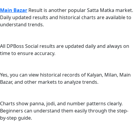
What Is The Main Bazar Result And How To Track It?
Main Bazar
Result is another popular Satta Matka market.
Daily updated results and historical charts are available to
understand trends.
How Often Are DPBoss Results Updated?
All DPBoss Social results are updated daily and always on
time to ensure accuracy.
Can I See Past Records Of DPBoss Games?
Yes, you can view historical records of Kalyan, Milan, Main
Bazar, and other markets to analyze trends.
How Do I Read DPBoss Charts And Panels?
Charts show panna, jodi, and number patterns clearly.
Beginners can understand them easily through the step-
by-step guide.
What Is A Jodi Chart And Why Is It Important?