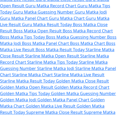
Open Result
Guru Matka Record Chart
Guru Matka Tips
Today
Guru Matka Guessing Number
Guru Matka Jodi
Guru Matka Panel Chart
Guru Matka Chart
Guru Matka
Live Result
Guru Matka Result Today
Boss Matka Close
Result
Boss Matka Open Result
Boss Matka Record Chart
Boss Matka Tips Today
Boss Matka Guessing Number
Boss
Matka Jodi
Boss Matka Panel Chart
Boss Matka Chart
Boss
Matka Live Result
Boss Matka Result Today
Starline Matka
Close Result
Starline Matka Open Result
Starline Matka
Record Chart
Starline Matka Tips Today
Starline Matka
Guessing Number
Starline Matka Jodi
Starline Matka Panel
Chart
Starline Matka Chart
Starline Matka Live Result
Starline Matka Result Today
Golden Matka Close Result
Golden Matka Open Result
Golden Matka Record Chart
Golden Matka Tips Today
Golden Matka Guessing Number
Golden Matka Jodi
Golden Matka Panel Chart
Golden
Matka Chart
Golden Matka Live Result
Golden Matka
Result Today
Supreme Matka Close Result
Supreme Matka