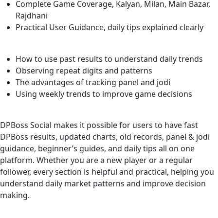
Complete Game Coverage, Kalyan, Milan, Main Bazar,
Rajdhani
Practical User Guidance, daily tips explained clearly
User-Focused Experience & Practical Guidance
How to use past results to understand daily trends
Observing repeat digits and patterns
The advantages of tracking panel and jodi
Using weekly trends to improve game decisions
Final Overview
DPBoss Social makes it possible for users to have fast
DPBoss results, updated charts, old records, panel & jodi
guidance, beginner’s guides, and daily tips all on one
platform. Whether you are a new player or a regular
follower, every section is helpful and practical, helping you
understand daily market patterns and improve decision
making.
Frequently Asked Questions – DP Boss Social