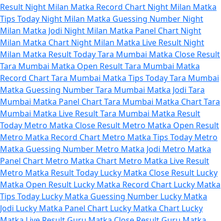
Result
Night Milan Matka Record Chart
Night Milan Matka
Tips Today
Night Milan Matka Guessing Number
Night
Milan Matka Jodi
Night Milan Matka Panel Chart
Night
Milan Matka Chart
Night Milan Matka Live Result
Night
Milan Matka Result Today
Tara Mumbai Matka Close Result
Tara Mumbai Matka Open Result
Tara Mumbai Matka
Record Chart
Tara Mumbai Matka Tips Today
Tara Mumbai
Matka Guessing Number
Tara Mumbai Matka Jodi
Tara
Mumbai Matka Panel Chart
Tara Mumbai Matka Chart
Tara
Mumbai Matka Live Result
Tara Mumbai Matka Result
Today
Metro Matka Close Result
Metro Matka Open Result
Metro Matka Record Chart
Metro Matka Tips Today
Metro
Matka Guessing Number
Metro Matka Jodi
Metro Matka
Panel Chart
Metro Matka Chart
Metro Matka Live Result
Metro Matka Result Today
Lucky Matka Close Result
Lucky
Matka Open Result
Lucky Matka Record Chart
Lucky Matka
Tips Today
Lucky Matka Guessing Number
Lucky Matka
Jodi
Lucky Matka Panel Chart
Lucky Matka Chart
Lucky
Matka Live Result
Guru Matka Close Result
Guru Matka