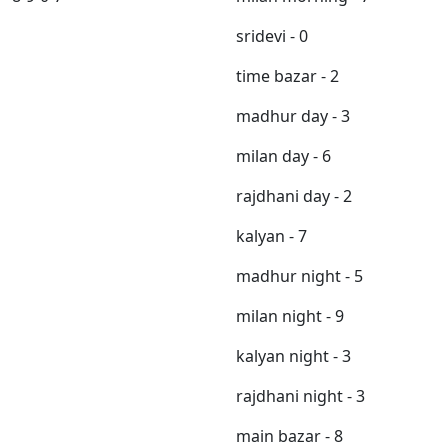
sridevi - 0
time bazar - 2
madhur day - 3
milan day - 6
rajdhani day - 2
kalyan - 7
madhur night - 5
milan night - 9
kalyan night - 3
rajdhani night - 3
main bazar - 8