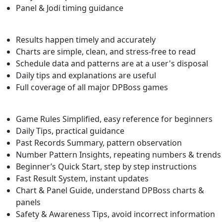
Panel & Jodi timing guidance
Why Players Keep Coming Back
Results happen timely and accurately
Charts are simple, clean, and stress-free to read
Schedule data and patterns are at a user's disposal
Daily tips and explanations are useful
Full coverage of all major DPBoss games
Extra Sections for Daily Users
Game Rules Simplified, easy reference for beginners
Daily Tips, practical guidance
Past Records Summary, pattern observation
Number Pattern Insights, repeating numbers & trends
Beginner’s Quick Start, step by step instructions
Fast Result System, instant updates
Chart & Panel Guide, understand DPBoss charts &
panels
Safety & Awareness Tips, avoid incorrect information