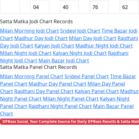
04
40
76
62
Satta Matka Jodi Chart Records
Milan Morning Jodi Chart
Sridevi Jodi Chart
Time Bazar Jodi
Chart
Madhur Day Jodi Chart
Milan Day Jodi Chart
Rajdhani
Day Jodi Chart
Kalyan Jodi Chart
Madhur Night Jodi Chart
Milan Night Jodi Chart
Kalyan Night Jodi Chart
Rajdhani
Night Jodi Chart
Main Bazar Jodi Chart
Satta Matka Panel Chart Records
Milan Morning Panel Chart
Sridevi Panel Chart
Time Bazar
Panel Chart
Madhur Day Panel Chart
Milan Day Panel
Chart
Rajdhani Day Panel Chart
Kalyan Panel Chart
Madhur
Night Panel Chart
Milan Night Panel Chart
Kalyan Night
Panel Chart
Rajdhani Night Panel Chart
Main Bazar Panel
Chart
DPBoss Social, Your Complete Source for Daily DPBoss Results & Satta Mat
Introduction