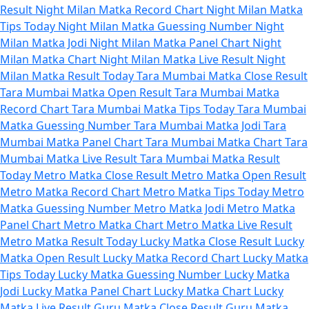
Result
Night Milan Matka Record Chart
Night Milan Matka
Tips Today
Night Milan Matka Guessing Number
Night
Milan Matka Jodi
Night Milan Matka Panel Chart
Night
Milan Matka Chart
Night Milan Matka Live Result
Night
Milan Matka Result Today
Tara Mumbai Matka Close Result
Tara Mumbai Matka Open Result
Tara Mumbai Matka
Record Chart
Tara Mumbai Matka Tips Today
Tara Mumbai
Matka Guessing Number
Tara Mumbai Matka Jodi
Tara
Mumbai Matka Panel Chart
Tara Mumbai Matka Chart
Tara
Mumbai Matka Live Result
Tara Mumbai Matka Result
Today
Metro Matka Close Result
Metro Matka Open Result
Metro Matka Record Chart
Metro Matka Tips Today
Metro
Matka Guessing Number
Metro Matka Jodi
Metro Matka
Panel Chart
Metro Matka Chart
Metro Matka Live Result
Metro Matka Result Today
Lucky Matka Close Result
Lucky
Matka Open Result
Lucky Matka Record Chart
Lucky Matka
Tips Today
Lucky Matka Guessing Number
Lucky Matka
Jodi
Lucky Matka Panel Chart
Lucky Matka Chart
Lucky
Matka Live Result
Guru Matka Close Result
Guru Matka