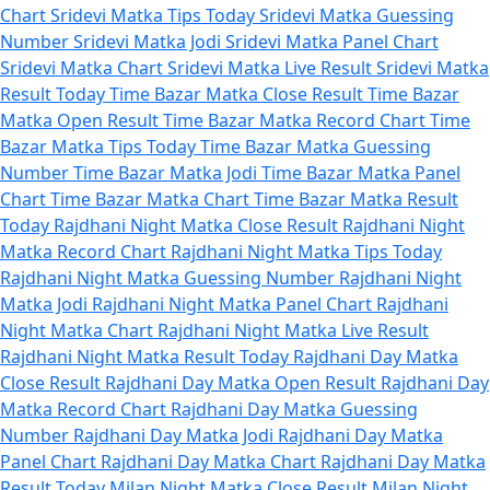
Chart
Sridevi Matka Tips Today
Sridevi Matka Guessing
Number
Sridevi Matka Jodi
Sridevi Matka Panel Chart
Sridevi Matka Chart
Sridevi Matka Live Result
Sridevi Matka
Result Today
Time Bazar Matka Close Result
Time Bazar
Matka Open Result
Time Bazar Matka Record Chart
Time
Bazar Matka Tips Today
Time Bazar Matka Guessing
Number
Time Bazar Matka Jodi
Time Bazar Matka Panel
Chart
Time Bazar Matka Chart
Time Bazar Matka Result
Today
Rajdhani Night Matka Close Result
Rajdhani Night
Matka Record Chart
Rajdhani Night Matka Tips Today
Rajdhani Night Matka Guessing Number
Rajdhani Night
Matka Jodi
Rajdhani Night Matka Panel Chart
Rajdhani
Night Matka Chart
Rajdhani Night Matka Live Result
Rajdhani Night Matka Result Today
Rajdhani Day Matka
Close Result
Rajdhani Day Matka Open Result
Rajdhani Day
Matka Record Chart
Rajdhani Day Matka Guessing
Number
Rajdhani Day Matka Jodi
Rajdhani Day Matka
Panel Chart
Rajdhani Day Matka Chart
Rajdhani Day Matka
Result Today
Milan Night Matka Close Result
Milan Night