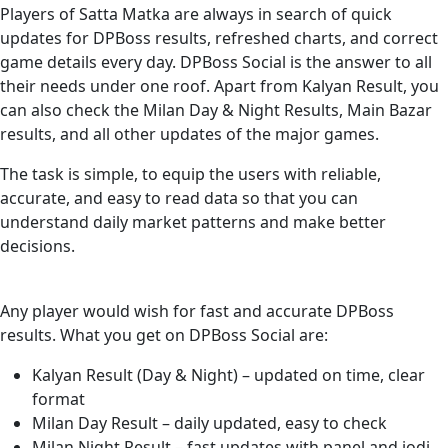
Players of Satta Matka are always in search of quick
updates for DPBoss results, refreshed charts, and correct
game details every day. DPBoss Social is the answer to all
their needs under one roof. Apart from Kalyan Result, you
can also check the Milan Day & Night Results, Main Bazar
results, and all other updates of the major games.
The task is simple, to equip the users with reliable,
accurate, and easy to read data so that you can
understand daily market patterns and make better
decisions.
Fast & Accurate DPBoss Results for All Major Games
Any player would wish for fast and accurate DPBoss
results. What you get on DPBoss Social are:
Kalyan Result (Day & Night) – updated on time, clear
format
Milan Day Result – daily updated, easy to check
Milan Night Result – fast updates with panel and jodi