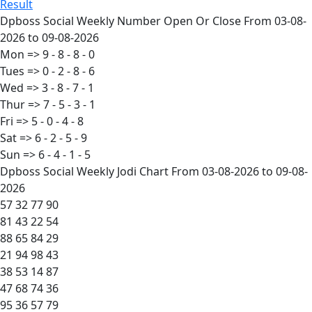
Result
Dpboss Social Weekly Number Open Or Close From 03-08-
2026 to 09-08-2026
Mon => 9 - 8 - 8 - 0
Tues => 0 - 2 - 8 - 6
Wed => 3 - 8 - 7 - 1
Thur => 7 - 5 - 3 - 1
Fri => 5 - 0 - 4 - 8
Sat => 6 - 2 - 5 - 9
Sun => 6 - 4 - 1 - 5
Dpboss Social Weekly Jodi Chart From 03-08-2026 to 09-08-
2026
57 32 77 90
81 43 22 54
88 65 84 29
21 94 98 43
38 53 14 87
47 68 74 36
95 36 57 79