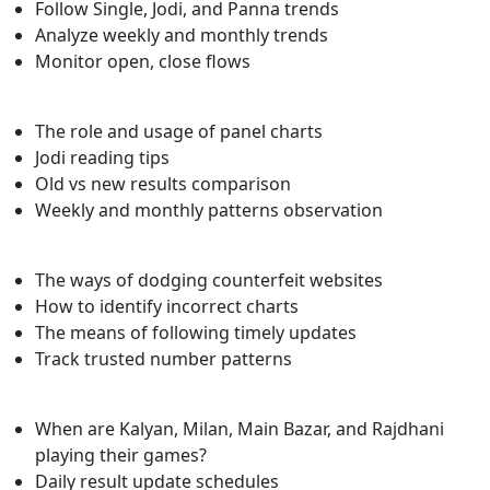
Follow Single, Jodi, and Panna trends
Analyze weekly and monthly trends
Monitor open, close flows
DPBoss Chart & Panel Explanation
The role and usage of panel charts
Jodi reading tips
Old vs new results comparison
Weekly and monthly patterns observation
Trusted & Safe DPBoss Information
The ways of dodging counterfeit websites
How to identify incorrect charts
The means of following timely updates
Track trusted number patterns
Daily Game Timing & DPBoss Schedule
When are Kalyan, Milan, Main Bazar, and Rajdhani
playing their games?
Daily result update schedules