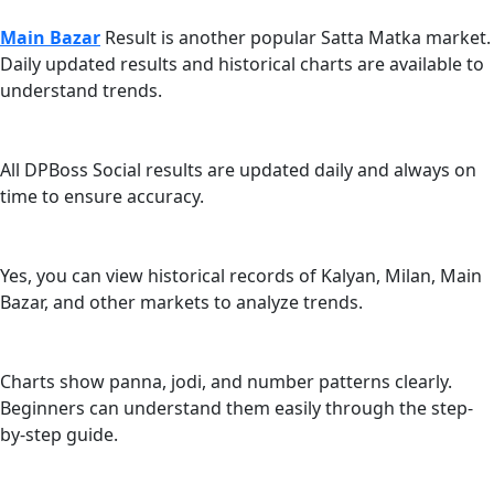
What Is The Main Bazar Result And How To Track It?
Main Bazar
Result is another popular Satta Matka market.
Daily updated results and historical charts are available to
understand trends.
How Often Are DPBoss Results Updated?
All DPBoss Social results are updated daily and always on
time to ensure accuracy.
Can I See Past Records Of DPBoss Games?
Yes, you can view historical records of Kalyan, Milan, Main
Bazar, and other markets to analyze trends.
How Do I Read DPBoss Charts And Panels?
Charts show panna, jodi, and number patterns clearly.
Beginners can understand them easily through the step-
by-step guide.
What Is A Jodi Chart And Why Is It Important?