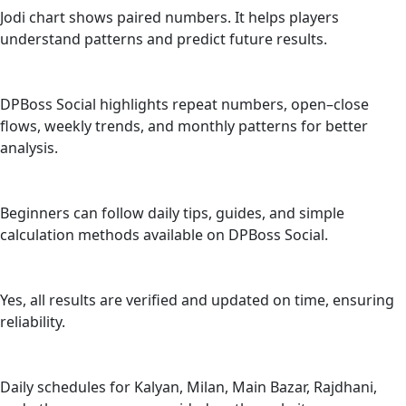
Jodi chart shows paired numbers. It helps players
understand patterns and predict future results.
How Can I Track Number Patterns In DPBoss Games?
DPBoss Social highlights repeat numbers, open–close
flows, weekly trends, and monthly patterns for better
analysis.
What Tips Are Available For New Players?
Beginners can follow daily tips, guides, and simple
calculation methods available on DPBoss Social.
Are DPBoss Results Reliable And Accurate?
Yes, all results are verified and updated on time, ensuring
reliability.
How Do I Know The Opening And Closing Times Of DPBoss Games?
Daily schedules for Kalyan, Milan, Main Bazar, Rajdhani,