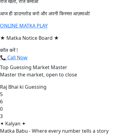
रोज खेलो, रोज कमाओ
आज ही डाउनलोड करो और अपनी किस्मत आज़माओ!
ONLINE MATKA PLAY
★ Matka Notice Board ★
कॉल करें !
📞 Call Now
Top Guessing Market Master
Master the market, open to close
Raj Bhai ki Guessing
5
6
0
3
✦ Kalyan ✦
Matka Babu - Where every number tells a story