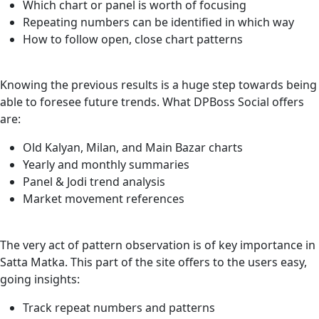
Which chart or panel is worth of focusing
Repeating numbers can be identified in which way
How to follow open, close chart patterns
Past & Old Records & DPBoss Market History
Knowing the previous results is a huge step towards being
able to foresee future trends. What DPBoss Social offers
are:
Old Kalyan, Milan, and Main Bazar charts
Yearly and monthly summaries
Panel & Jodi trend analysis
Market movement references
DPBoss Number Patterns & Probability Insights
The very act of pattern observation is of key importance in
Satta Matka. This part of the site offers to the users easy,
going insights:
Track repeat numbers and patterns