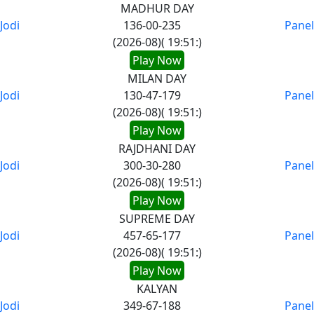
MADHUR DAY
Jodi
136-00-235
Panel
(2026-08)( 19:51:)
Play Now
MILAN DAY
Jodi
130-47-179
Panel
(2026-08)( 19:51:)
Play Now
RAJDHANI DAY
Jodi
300-30-280
Panel
(2026-08)( 19:51:)
Play Now
SUPREME DAY
Jodi
457-65-177
Panel
(2026-08)( 19:51:)
Play Now
KALYAN
Jodi
349-67-188
Panel