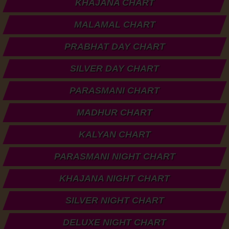
KHAJANA CHART
MALAMAL CHART
PRABHAT DAY CHART
SILVER DAY CHART
PARASMANI CHART
MADHUR CHART
KALYAN CHART
PARASMANI NIGHT CHART
KHAJANA NIGHT CHART
SILVER NIGHT CHART
DELUXE NIGHT CHART