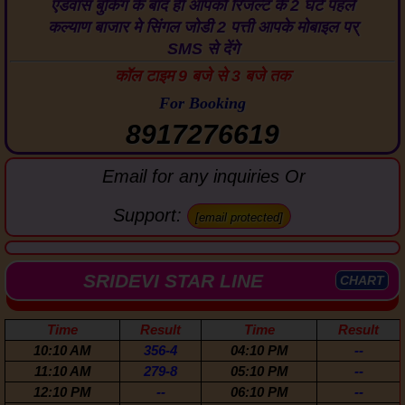
एडवांस बुकिंग के बाद ही आपको रिजल्ट के 2 घंटे पहले
कल्याण बाजार मे सिंगल जोडी 2 पत्ती आपके मोबाइल पर्
SMS से देंगे
कॉल टाइम 9 बजे से 3 बजे तक
For Booking
8917276619
Email for any inquiries Or
Support:
[email protected]
SRIDEVI STAR LINE
CHART
Time
Result
Time
Result
10:10 AM
356-4
04:10 PM
--
11:10 AM
279-8
05:10 PM
--
12:10 PM
--
06:10 PM
--