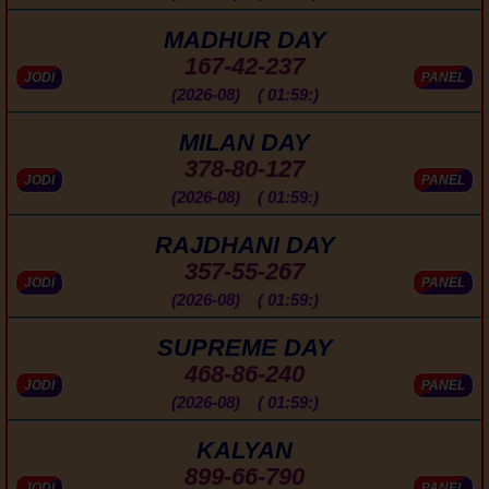
MADHUR DAY
167-42-237
JODI
PANEL
(2026-08) ( 01:59:)
MILAN DAY
378-80-127
JODI
PANEL
(2026-08) ( 01:59:)
RAJDHANI DAY
357-55-267
JODI
PANEL
(2026-08) ( 01:59:)
SUPREME DAY
468-86-240
JODI
PANEL
(2026-08) ( 01:59:)
KALYAN
899-66-790
JODI
PANEL