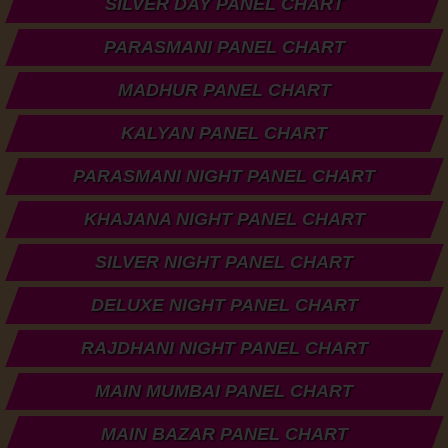
SILVER DAY PANEL CHART
PARASMANI PANEL CHART
MADHUR PANEL CHART
KALYAN PANEL CHART
PARASMANI NIGHT PANEL CHART
KHAJANA NIGHT PANEL CHART
SILVER NIGHT PANEL CHART
DELUXE NIGHT PANEL CHART
RAJDHANI NIGHT PANEL CHART
MAIN MUMBAI PANEL CHART
MAIN BAZAR PANEL CHART