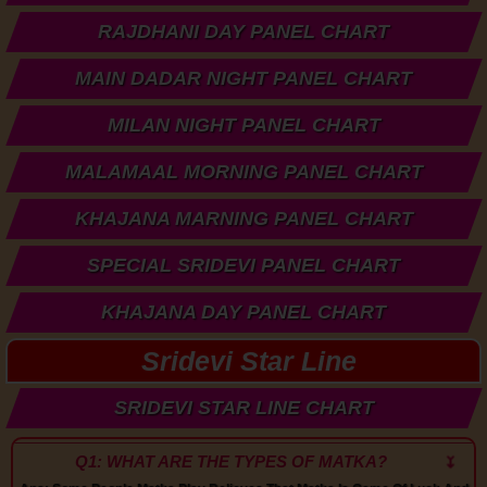
RAJDHANI DAY PANEL CHART
MAIN DADAR NIGHT PANEL CHART
MILAN NIGHT PANEL CHART
MALAMAAL MORNING PANEL CHART
KHAJANA MARNING PANEL CHART
SPECIAL SRIDEVI PANEL CHART
KHAJANA DAY PANEL CHART
Sridevi Star Line
SRIDEVI STAR LINE CHART
Q1: WHAT ARE THE TYPES OF MATKA?
↢