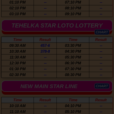
01:10 PM
--
07:10 PM
--
02:10 PM
--
08:10 PM
--
03:10 PM
--
09:10 PM
--
TEHELKA STAR LOTO LOTTERY
CHART
Time
Result
Time
Result
09:30 AM
457-6
03:30 PM
--
10:30 AM
378-8
04:30 PM
--
11:30 AM
--
05:30 PM
--
12:30 PM
--
06:30 PM
--
01:30 PM
--
07:30 PM
--
02:30 PM
--
08:30 PM
--
NEW MAIN STAR LINE
CHART
Time
Result
Time
Result
10:10 AM
--
04:10 PM
--
11:10 AM
--
05:10 PM
--