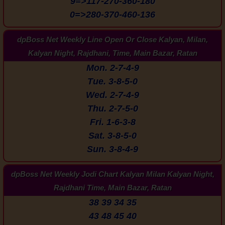
9=>117-270-360-180
0=>280-370-460-136
dpBoss Net Weekly Line Open Or Close Kalyan, Milan,
Kalyan Night, Rajdhani, Time, Main Bazar, Ratan
Mon. 2-7-4-9
Tue. 3-8-5-0
Wed. 2-7-4-9
Thu. 2-7-5-0
Fri. 1-6-3-8
Sat. 3-8-5-0
Sun. 3-8-4-9
dpBoss Net Weekly Jodi Chart Kalyan Milan Kalyan Night,
Rajdhani Time, Main Bazar, Ratan
38 39 34 35
43 48 45 40