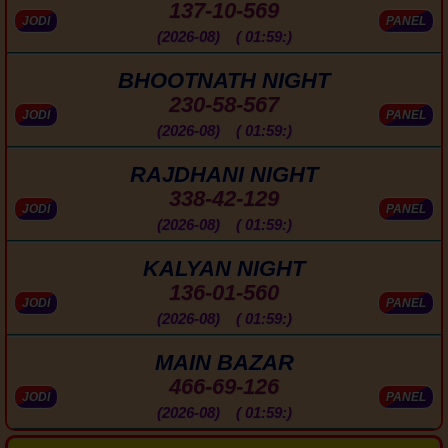
137-10-569
JODI
PANEL
(2026-08) ( 01:59:)
BHOOTNATH NIGHT
230-58-567
JODI
PANEL
(2026-08) ( 01:59:)
RAJDHANI NIGHT
338-42-129
JODI
PANEL
(2026-08) ( 01:59:)
KALYAN NIGHT
136-01-560
JODI
PANEL
(2026-08) ( 01:59:)
MAIN BAZAR
466-69-126
JODI
PANEL
(2026-08) ( 01:59:)