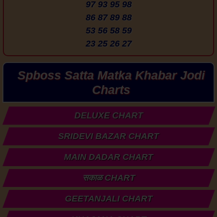
97 93 95 98
86 87 89 88
53 56 58 59
23 25 26 27
Spboss Satta Matka Khabar Jodi
Charts
DELUXE CHART
SRIDEVI BAZAR CHART
MAIN DADAR CHART
सकाळ CHART
GEETANJALI CHART