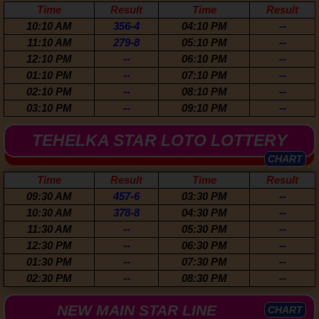
Time
Result
Time
Result
10:10 AM
356-4
04:10 PM
--
11:10 AM
279-8
05:10 PM
--
12:10 PM
--
06:10 PM
--
01:10 PM
--
07:10 PM
--
02:10 PM
--
08:10 PM
--
03:10 PM
--
09:10 PM
--
TEHELKA STAR LOTO LOTTERY
CHART
Time
Result
Time
Result
09:30 AM
457-6
03:30 PM
--
10:30 AM
378-8
04:30 PM
--
11:30 AM
--
05:30 PM
--
12:30 PM
--
06:30 PM
--
01:30 PM
--
07:30 PM
--
02:30 PM
--
08:30 PM
--
NEW MAIN STAR LINE
CHART