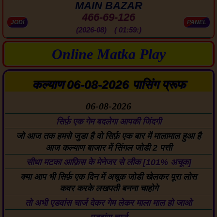
MAIN BAZAR
466-69-126
JODI
PANEL
(2026-08) ( 01:59:)
Online Matka Play
कल्याण 06-08-2026 पासिंग प्रूफ
06-08-2026
सिर्फ़ एक गेम बदलेगा आपकी जिंदगी
जो आज तक हमसे जुडा है वो सिर्फ़ एक बार में मालामाल हुआ है
आज कल्याण बाजार में सिंगल जोडी 2 पत्ती
सीधा मटका आफ़िस के मेनेजर से लीक [101% अचूक]
क्या आप भी सिर्फ़ एक दिन में अचूक जोडी खेलकर पूरा लोस
कवर करके लखपती बनना चाहोगे
तो अभी एडवांस चार्ज देकर गेम लेकर माला माल हो जाओ