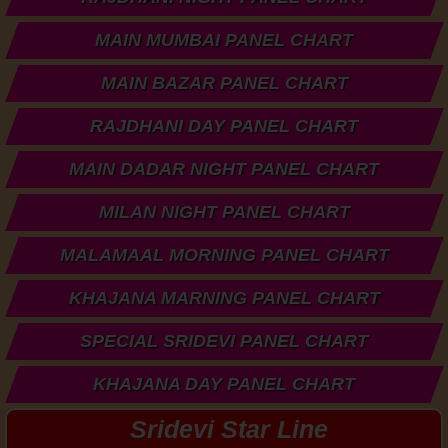
MAIN MUMBAI PANEL CHART
MAIN BAZAR PANEL CHART
RAJDHANI DAY PANEL CHART
MAIN DADAR NIGHT PANEL CHART
MILAN NIGHT PANEL CHART
MALAMAAL MORNING PANEL CHART
KHAJANA MARNING PANEL CHART
SPECIAL SRIDEVI PANEL CHART
KHAJANA DAY PANEL CHART
Sridevi Star Line