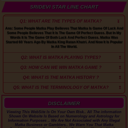
SRIDEVI STAR LINE CHART
Q1: WHAT ARE THE TYPES OF MATKA?
↢
Ans: Some People Matka Play Believes That Matka Is Game Of Luck And
Some People Believes That It Is The Game Of Perfect Guess. But In My
Words It Is The Game Of Both Luck And Perfect Guess. Matka Was
Started 60 Years Ago By Matka King Ratan Khatri. And Now It Is Popular
In All The World.
Q2: WHAT IS MATKA PLAYING TYPES?
↢
Q3: HOW CAN WE WIN MATKA GAME ?
↢
Q4: WHAT IS THE MATKA HISTORY ?
↢
Q5: WHAT IS THE TERMINOLOGY OF MATKA?
↢
DISCLAIMER
Viewing This WebSite Is On Your Own Risk.. All The information
Shown On Website Is Based on Numerology and Astrology for
Information Purposes .. We Are Not Associated with Any Illegal
Matka Business or Gamblers.. We Warn You That Matka