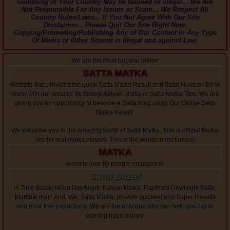
Gambling in Your Country May be Banned or Illegal... We Are
Not Responsible For Any Issues or Scam... We Respect All
Country Rules/Laws... If You Not Agree With Our Site
Disclaimer... Please Quit Our Site Right Now.
Copying/Promoting/Publishing Any of Our Content in Any Type
Of Media or Other Source is Illegal and against Law.
We are the most popular online
SATTA MATKA
Website that provides the quick Satta Matka Result and Satta Number. Be in
touch with our website for fastest Kalyan Matka or Satta Matka Tips. We are
giving you an opportunity to become a Satta King using Our Online Satta
Matka Result.
We welcome you in the amazing world of Satta Matka. This is official Matka
site for real matka players. This is the worlds most famous
MATKA
website love by people engaged in
Satta Bazar
in Time Bazar, Milan Day/Night, Kalyan Matka, Rajdhani Day/Night Satta,
Mumbai main And. We, Satta Matka, provide quickest and Super Results
and error free predictions. We are the only one who can help you big in
earning huge money.