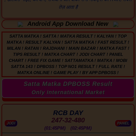
तेज़ आता है
Android App Download New
SATTA MATKA ! SATTA ! MATKA RESULT ! KALYAN ! TOP
MATKA ! RESULT KALYAN ! SATTA MATKA ! FAST RESULT !
MILAN ! RATAN ! RAJDHANI ! MAIN BAZAR ! MATKA FAST !
TIPS RESULT ! MATKA CHART ! JODI CHART ! PANEL
CHART ! FREE FIX GAME ! SATTAMATKA ! MATKA ! MOBI
SATTA 143 ! DPBOSS ! TOP NO1 RESULT ! FULL RATE !
MATKA ONLINE ! GAME PLAY ! BY APP DPBOSS !
Satta Matka DPBOSS Result
Only International Market
RCB DAY
247-32-480
JODI
PANEL
(01:45PM) (02:45PM)