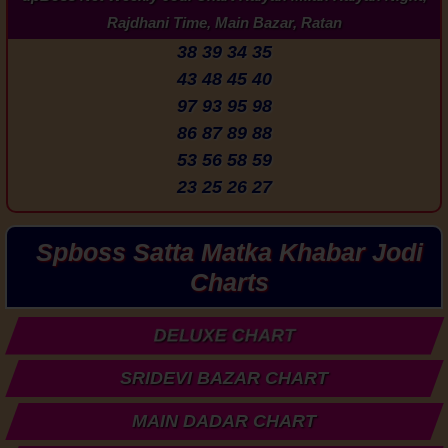
Rajdhani Time, Main Bazar, Ratan
38 39 34 35
43 48 45 40
97 93 95 98
86 87 89 88
53 56 58 59
23 25 26 27
Spboss Satta Matka Khabar Jodi
Charts
DELUXE CHART
SRIDEVI BAZAR CHART
MAIN DADAR CHART