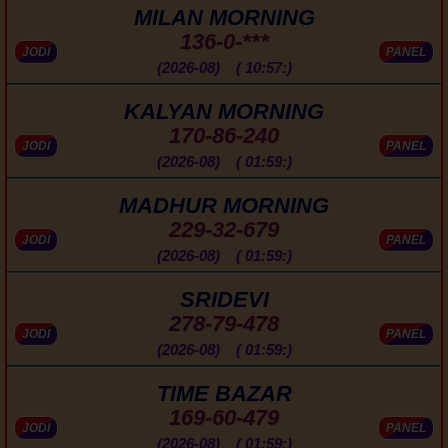
MILAN MORNING
136-0-***
JODI
PANEL
(2026-08) ( 10:57:)
KALYAN MORNING
170-86-240
JODI
PANEL
(2026-08) ( 01:59:)
MADHUR MORNING
229-32-679
JODI
PANEL
(2026-08) ( 01:59:)
SRIDEVI
278-79-478
JODI
PANEL
(2026-08) ( 01:59:)
TIME BAZAR
169-60-479
JODI
PANEL
(2026-08) ( 01:59:)