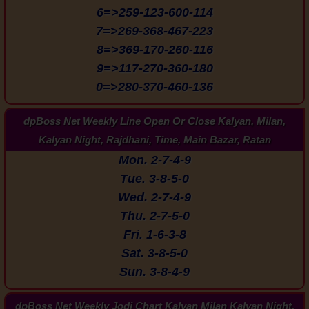
6=>259-123-600-114
7=>269-368-467-223
8=>369-170-260-116
9=>117-270-360-180
0=>280-370-460-136
dpBoss Net Weekly Line Open Or Close Kalyan, Milan,
Kalyan Night, Rajdhani, Time, Main Bazar, Ratan
Mon. 2-7-4-9
Tue. 3-8-5-0
Wed. 2-7-4-9
Thu. 2-7-5-0
Fri. 1-6-3-8
Sat. 3-8-5-0
Sun. 3-8-4-9
dpBoss Net Weekly Jodi Chart Kalyan Milan Kalyan Night,