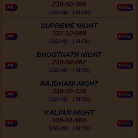
230-50-389
JODI
PANEL
(2026-08) ( 01:59:)
SUPREME NIGHT
137-10-569
JODI
PANEL
(2026-08) ( 01:59:)
BHOOTNATH NIGHT
230-58-567
JODI
PANEL
(2026-08) ( 01:59:)
RAJDHANI NIGHT
338-42-129
JODI
PANEL
(2026-08) ( 01:59:)
KALYAN NIGHT
136-01-560
JODI
PANEL
(2026-08) ( 01:59:)