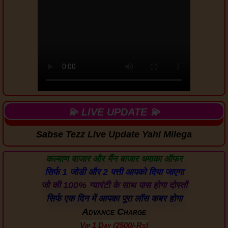
💫 LIVE UPDATE 💫
Sabse Tezz Live Update Yahi Milega
कल्याण बाजार और मैंन बाजार धमाका ऑफर
सिर्फ 1 जोडी और 2 पत्ती आपको दिया जाएगा
जो की 100% ग्यारंटी के साथ पास होगा दोस्तों
सिर्फ एक दिन में आपका पूरा लॉस कबर होगा
Advance Charge
Vip 1 Day (2500/-Rs)