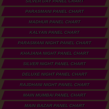
SILVER DAY PANEL CHART
PARASMANI PANEL CHART
MADHUR PANEL CHART
KALYAN PANEL CHART
PARASMANI NIGHT PANEL CHART
KHAJANA NIGHT PANEL CHART
SILVER NIGHT PANEL CHART
DELUXE NIGHT PANEL CHART
RAJDHANI NIGHT PANEL CHART
MAIN MUMBAI PANEL CHART
MAIN BAZAR PANEL CHART