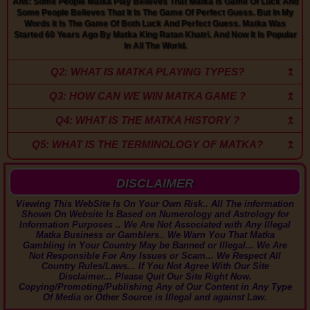
Ans: Some People Matka Play Believes That Matka Is Game Of Luck And
Some People Believes That It Is The Game Of Perfect Guess. But In My
Words It Is The Game Of Both Luck And Perfect Guess. Matka Was
Started 60 Years Ago By Matka King Ratan Khatri. And Now It Is Popular
In All The World.
Q2: WHAT IS MATKA PLAYING TYPES?
↢
Q3: HOW CAN WE WIN MATKA GAME ?
↢
Q4: WHAT IS THE MATKA HISTORY ?
↢
Q5: WHAT IS THE TERMINOLOGY OF MATKA?
↢
DISCLAIMER
Viewing This WebSite Is On Your Own Risk.. All The information
Shown On Website Is Based on Numerology and Astrology for
Information Purposes .. We Are Not Associated with Any Illegal
Matka Business or Gamblers.. We Warn You That Matka
Gambling in Your Country May be Banned or Illegal... We Are
Not Responsible For Any Issues or Scam... We Respect All
Country Rules/Laws... If You Not Agree With Our Site
Disclaimer... Please Quit Our Site Right Now.
Copying/Promoting/Publishing Any of Our Content in Any Type
Of Media or Other Source is Illegal and against Law.