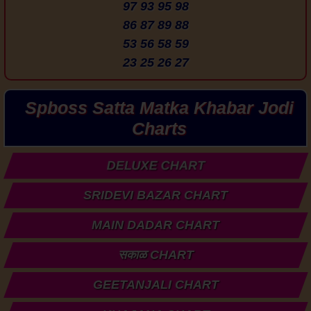
97 93 95 98
86 87 89 88
53 56 58 59
23 25 26 27
Spboss Satta Matka Khabar Jodi
Charts
DELUXE CHART
SRIDEVI BAZAR CHART
MAIN DADAR CHART
सकाळ CHART
GEETANJALI CHART