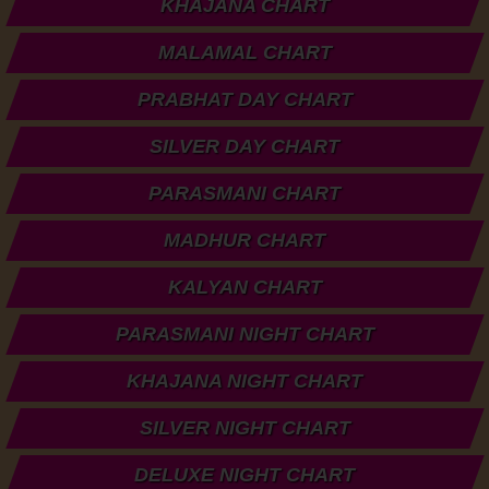
KHAJANA CHART
MALAMAL CHART
PRABHAT DAY CHART
SILVER DAY CHART
PARASMANI CHART
MADHUR CHART
KALYAN CHART
PARASMANI NIGHT CHART
KHAJANA NIGHT CHART
SILVER NIGHT CHART
DELUXE NIGHT CHART