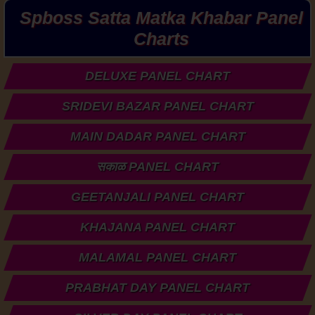
Spboss Satta Matka Khabar Panel
Charts
DELUXE PANEL CHART
SRIDEVI BAZAR PANEL CHART
MAIN DADAR PANEL CHART
सकाळ PANEL CHART
GEETANJALI PANEL CHART
KHAJANA PANEL CHART
MALAMAL PANEL CHART
PRABHAT DAY PANEL CHART