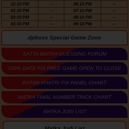
12:10 PM
--
06:10 PM
--
01:10 PM
--
07:10 PM
--
02:10 PM
--
08:10 PM
--
03:10 PM
--
09:10 PM
--
dpboss Special Game Zone
SATTA MATKA GUESSING FORUM
100% DATE FIX FREE GAME OPEN TO CLOSE
RATAN KHATRI FIX PANEL CHART
MATKA FINAL NUMBER TRICK CHART
MATKA JODI LIST
Matka Jodi List