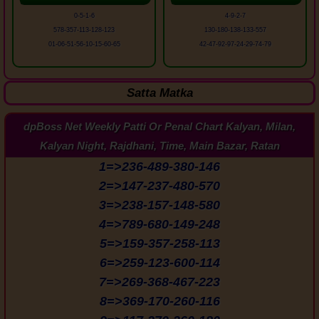
0-5-1-6
4-9-2-7
578-357-113-128-123
130-180-138-133-557
01-06-51-56-10-15-60-65
42-47-92-97-24-29-74-79
Satta Matka
dpBoss Net Weekly Patti Or Penal Chart Kalyan, Milan,
Kalyan Night, Rajdhani, Time, Main Bazar, Ratan
1=>236-489-380-146
2=>147-237-480-570
3=>238-157-148-580
4=>789-680-149-248
5=>159-357-258-113
6=>259-123-600-114
7=>269-368-467-223
8=>369-170-260-116