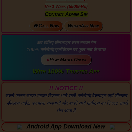
Vip 1 Week (5500/-Rs)
Contact Admin Sir
☎️ Call Now
WhatsApp Now
अब खेलिए ऑनलाइन सत्ता मटका गेम
100% भरोसेमंद एप्लीकेशन पर फुल भाव के साथ
Play Matka Online
With 100% Trusted App
!! NOTICE !!
सबसे फास्ट सट्टा मटका रिजल्ट आने वाली भरोसेमंद वेबसाइट यहाँ डीलक्स
, डीलक्स नाईट, कल्याण, राजधानी और बाकी सभी मार्केट्स का रिजल्ट सबसे
तेज़ आता है
Android App Download New