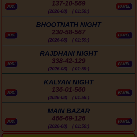
137-10-569
JODI
PANEL
(2026-08) ( 01:59:)
BHOOTNATH NIGHT
230-58-567
JODI
PANEL
(2026-08) ( 01:59:)
RAJDHANI NIGHT
338-42-129
JODI
PANEL
(2026-08) ( 01:59:)
KALYAN NIGHT
136-01-560
JODI
PANEL
(2026-08) ( 01:59:)
MAIN BAZAR
466-69-126
JODI
PANEL
(2026-08) ( 01:59:)