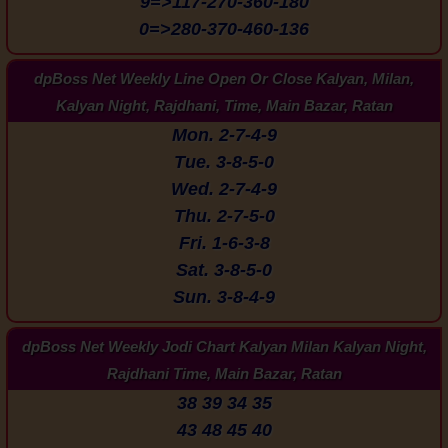
9=>117-270-360-180
0=>280-370-460-136
dpBoss Net Weekly Line Open Or Close Kalyan, Milan,
Kalyan Night, Rajdhani, Time, Main Bazar, Ratan
Mon. 2-7-4-9
Tue. 3-8-5-0
Wed. 2-7-4-9
Thu. 2-7-5-0
Fri. 1-6-3-8
Sat. 3-8-5-0
Sun. 3-8-4-9
dpBoss Net Weekly Jodi Chart Kalyan Milan Kalyan Night,
Rajdhani Time, Main Bazar, Ratan
38 39 34 35
43 48 45 40