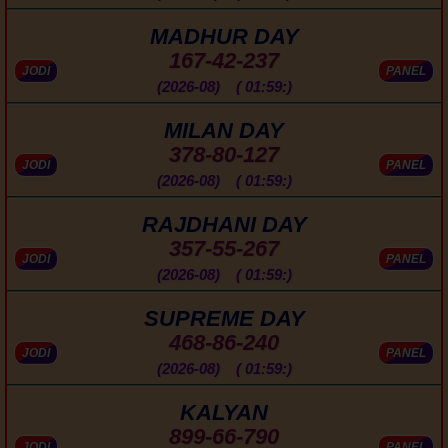
MADHUR DAY
167-42-237
JODI
PANEL
(2026-08) ( 01:59:)
MILAN DAY
378-80-127
JODI
PANEL
(2026-08) ( 01:59:)
RAJDHANI DAY
357-55-267
JODI
PANEL
(2026-08) ( 01:59:)
SUPREME DAY
468-86-240
JODI
PANEL
(2026-08) ( 01:59:)
KALYAN
899-66-790
JODI
PANEL