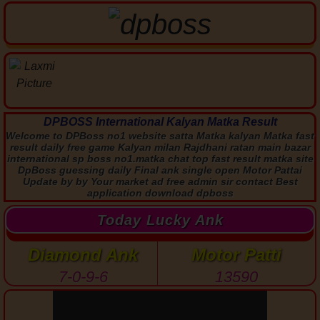
DPBOSS International Kalyan Matka Result
Welcome to DPBoss no1 website satta Matka kalyan Matka fast
result daily free game Kalyan milan Rajdhani ratan main bazar
international sp boss no1.matka chat top fast result matka site
DpBoss guessing daily Final ank single open Motor Pattai
Update by by Your market ad free admin sir contact Best
application download dpboss
Today Lucky Ank
Diamond Ank
Motor Patti
7-0-9-6
13590