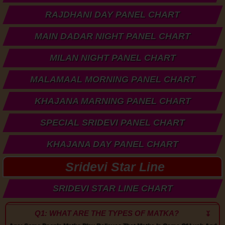
RAJDHANI DAY PANEL CHART
MAIN DADAR NIGHT PANEL CHART
MILAN NIGHT PANEL CHART
MALAMAAL MORNING PANEL CHART
KHAJANA MARNING PANEL CHART
SPECIAL SRIDEVI PANEL CHART
KHAJANA DAY PANEL CHART
Sridevi Star Line
SRIDEVI STAR LINE CHART
Q1: WHAT ARE THE TYPES OF MATKA?
↢