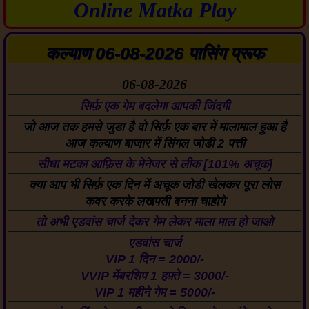
Online Matka Play
कल्याण 06-08-2026 पासिंग प्रूफ
06-08-2026
सिर्फ़ एक गेम बदलेगा आपकी जिंदगी
जो आज तक हमसे जुडा है वो सिर्फ़ एक बार में मालामाल हुआ है
आज कल्याण बाजार में सिंगल जोडी 2 पत्ती
सीधा मटका आफ़िस के मेनेजर से लीक [101% अचूक]
क्या आप भी सिर्फ़ एक दिन में अचूक जोडी खेलकर पूरा लोस
कवर करके लखपती बनना चाहोगे
तो अभी एडवांस चार्ज देकर गेम लेकर माला माल हो जाओ
एडवांस चार्ज
VIP 1 दिन = 2000/-
VVIP मेंबरशिप 1 हफ़्ते = 3000/-
VIP 1 महीने गेम = 5000/-